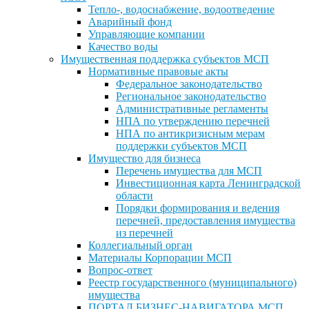
Тепло-, водоснабжение, водоотведение
Аварийный фонд
Управляющие компании
Качество воды
Имущественная поддержка субъектов МСП
Нормативные правовые акты
Федеральное законодательство
Региональное законодательство
Административные регламенты
НПА по утверждению перечней
НПА по антикризисным мерам
поддержки субъектов МСП
Имущество для бизнеса
Перечень имущества для МСП
Инвестиционная карта Ленинградской
области
Порядки формирования и ведения
перечней, предоставления имущества
из перечней
Коллегиальный орган
Материалы Корпорации МСП
Вопрос-ответ
Реестр государственного (муниципального)
имущества
ПОРТАЛ БИЗНЕС-НАВИГАТОРА МСП