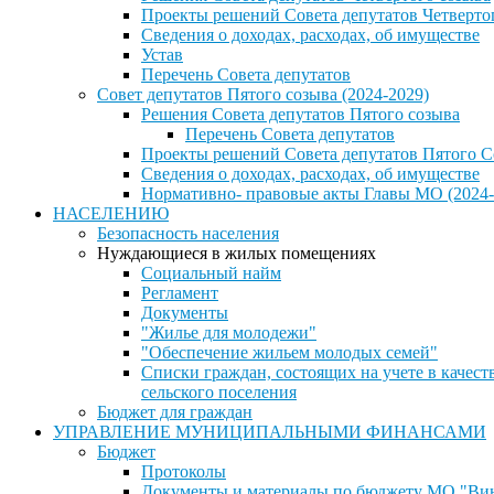
Проекты решений Совета депутатов Четверто
Сведения о доходах, расходах, об имуществе
Устав
Перечень Совета депутатов
Совет депутатов Пятого созыва (2024-2029)
Решения Совета депутатов Пятого созыва
Перечень Совета депутатов
Проекты решений Совета депутатов Пятого С
Сведения о доходах, расходах, об имуществе
Нормативно- правовые акты Главы МО (2024-
НАСЕЛЕНИЮ
Безопасность населения
Нуждающиеся в жилых помещениях
Социальный найм
Регламент
Документы
"Жилье для молодежи"
"Обеспечение жильем молодых семей"
Списки граждан, состоящих на учете в каче
сельского поселения
Бюджет для граждан
УПРАВЛЕНИЕ МУНИЦИПАЛЬНЫМИ ФИНАНСАМИ
Бюджет
Протоколы
Документы и материалы по бюджету МО "Винн