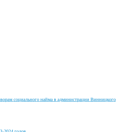
говорам социального найма в администрации Винницкого
3-2024 годов