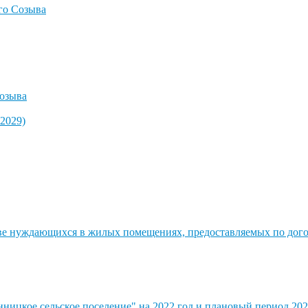
го Созыва
озыва
2029)
стве нуждающихся в жилых помещениях, предоставляемых по до
ицкое сельское поселение" на 2022 год и плановый период 202