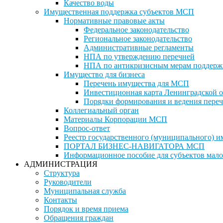
Качество воды
Имущественная поддержка субъектов МСП
Нормативные правовые акты
Федеральное законодательство
Региональное законодательство
Административные регламенты
НПА по утверждению перечней
НПА по антикризисным мерам поддерж
Имущество для бизнеса
Перечень имущества для МСП
Инвестиционная карта Ленинградской о
Порядки формирования и ведения переч
Коллегиальный орган
Материалы Корпорации МСП
Вопрос-ответ
Реестр государственного (муниципального) 
ПОРТАЛ БИЗНЕС-НАВИГАТОРА МСП
Информационное пособие для субъектов мало
АДМИНИСТРАЦИЯ
Структура
Руководители
Муниципальная служба
Контакты
Порядок и время приема
Обращения граждан