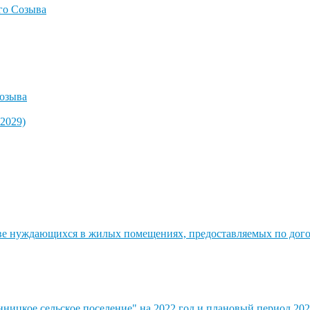
го Созыва
озыва
2029)
стве нуждающихся в жилых помещениях, предоставляемых по до
ицкое сельское поселение" на 2022 год и плановый период 202