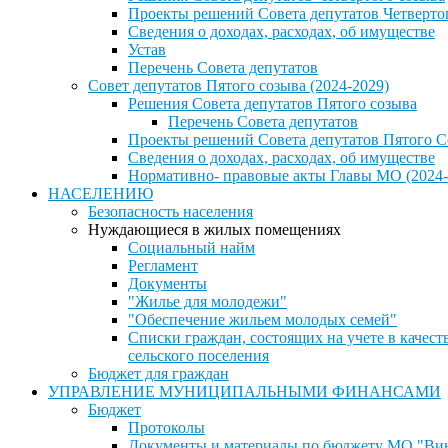
Проекты решений Совета депутатов Четверто
Сведения о доходах, расходах, об имуществе
Устав
Перечень Совета депутатов
Совет депутатов Пятого созыва (2024-2029)
Решения Совета депутатов Пятого созыва
Перечень Совета депутатов
Проекты решений Совета депутатов Пятого С
Сведения о доходах, расходах, об имуществе
Нормативно- правовые акты Главы МО (2024-
НАСЕЛЕНИЮ
Безопасность населения
Нуждающиеся в жилых помещениях
Социальный найм
Регламент
Документы
"Жилье для молодежи"
"Обеспечение жильем молодых семей"
Списки граждан, состоящих на учете в каче
сельского поселения
Бюджет для граждан
УПРАВЛЕНИЕ МУНИЦИПАЛЬНЫМИ ФИНАНСАМИ
Бюджет
Протоколы
Документы и материалы по бюджету МО "Винн