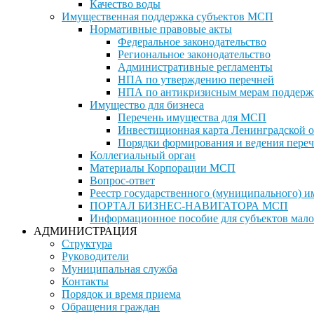
Качество воды
Имущественная поддержка субъектов МСП
Нормативные правовые акты
Федеральное законодательство
Региональное законодательство
Административные регламенты
НПА по утверждению перечней
НПА по антикризисным мерам поддерж
Имущество для бизнеса
Перечень имущества для МСП
Инвестиционная карта Ленинградской о
Порядки формирования и ведения переч
Коллегиальный орган
Материалы Корпорации МСП
Вопрос-ответ
Реестр государственного (муниципального) 
ПОРТАЛ БИЗНЕС-НАВИГАТОРА МСП
Информационное пособие для субъектов мало
АДМИНИСТРАЦИЯ
Структура
Руководители
Муниципальная служба
Контакты
Порядок и время приема
Обращения граждан