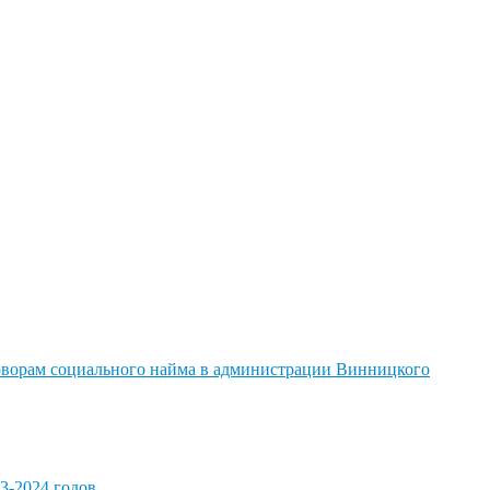
говорам социального найма в администрации Винницкого
3-2024 годов