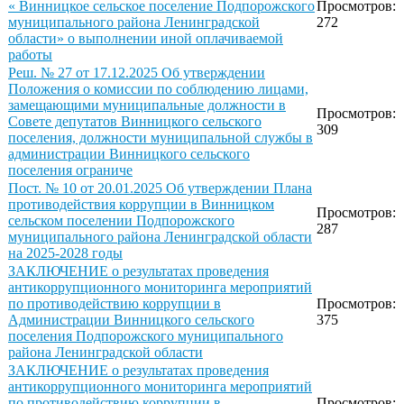
« Винницкое сельское поселение Подпорожского
Просмотров:
муниципального района Ленинградской
272
области» о выполнении иной оплачиваемой
работы
Реш. № 27 от 17.12.2025 Об утверждении
Положения о комиссии по соблюдению лицами,
замещающими муниципальные должности в
Просмотров:
Совете депутатов Винницкого сельского
309
поселения, должности муниципальной службы в
администрации Винницкого сельского
поселения ограниче
Пост. № 10 от 20.01.2025 Об утверждении Плана
противодействия коррупции в Винницком
Просмотров:
сельском поселении Подпорожского
287
муниципального района Ленинградской области
на 2025-2028 годы
ЗАКЛЮЧЕНИЕ о результатах проведения
антикоррупционного мониторинга мероприятий
по противодействию коррупции в
Просмотров:
Администрации Винницкого сельского
375
поселения Подпорожского муниципального
района Ленинградской области
ЗАКЛЮЧЕНИЕ о результатах проведения
антикоррупционного мониторинга мероприятий
по противодействию коррупции в
Просмотров: