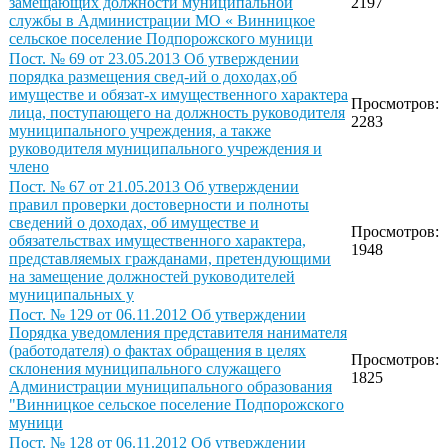
замещающих должности муниципальной
2197
службы в Администрации МО « Винницкое
сельское поселение Подпорожского муници
Пост. № 69 от 23.05.2013 Об утверждении
порядка размещения свед-ий о доходах,об
имуществе и обязат-х имущественного характера
Просмотров:
лица, поступающего на должность руководителя
2283
муниципального учреждения, а также
руководителя муниципального учреждения и
члено
Пост. № 67 от 21.05.2013 Об утверждении
правил проверки достоверности и полноты
сведений о доходах, об имуществе и
Просмотров:
обязательствах имущественного характера,
1948
представляемых гражданами, претендующими
на замещение должностей руководителей
муниципальных у
Пост. № 129 от 06.11.2012 Об утверждении
Порядка уведомления представителя нанимателя
(работодателя) о фактах обращения в целях
Просмотров:
склонения муниципального служащего
1825
Администрации муниципального образования
"Винницкое сельское поселение Подпорожского
муници
Пост. № 128 от 06.11.2012 Об утверждении