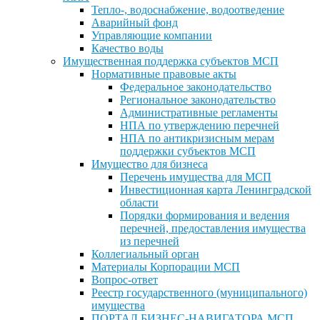
Тепло-, водоснабжение, водоотведение
Аварийный фонд
Управляющие компании
Качество воды
Имущественная поддержка субъектов МСП
Нормативные правовые акты
Федеральное законодательство
Региональное законодательство
Административные регламенты
НПА по утверждению перечней
НПА по антикризисным мерам
поддержки субъектов МСП
Имущество для бизнеса
Перечень имущества для МСП
Инвестиционная карта Ленинградской
области
Порядки формирования и ведения
перечней, предоставления имущества
из перечней
Коллегиальный орган
Материалы Корпорации МСП
Вопрос-ответ
Реестр государственного (муниципального)
имущества
ПОРТАЛ БИЗНЕС-НАВИГАТОРА МСП