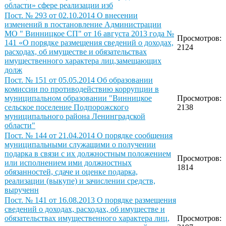
области» сфере реализации изб
Пост. № 293 от 02.10.2014 О внесении
изменений в постановление Администрации
МО " Винницкое СП" от 16 августа 2013 года №
Просмотров:
141 «О порядке размещения сведений о доходах,
2124
расходах, об имуществе и обязательствах
имущественного характера лиц,замещающих
долж
Пост. № 151 от 05.05.2014 Об образовании
комиссии по противодействию коррупции в
муниципальном образовании "Винницкое
Просмотров:
сельское поселение Подпорожского
2138
муниципального района Ленинградской
области"
Пост. № 144 от 21.04.2014 О порядке сообщения
муниципальными служащими о получении
подарка в связи с их должностным положением
Просмотров:
или исполнением ими должностных
1814
обязанностей, сдаче и оценке подарка,
реализации (выкупе) и зачислении средств,
вырученн
Пост. № 141 от 16.08.2013 О порядке размещения
сведений о доходах, расходах, об имуществе и
обязательствах имущественного характера лиц,
Просмотров: