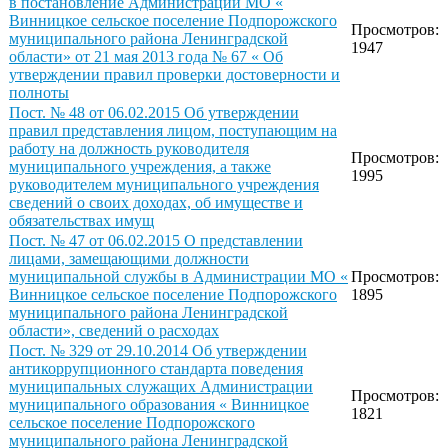
в постановление Администрации МО «
Винницкое сельское поселение Подпорожского
Просмотров:
муниципального района Ленинградской
1947
области» от 21 мая 2013 года № 67 « Об
утверждении правил проверки достоверности и
полноты
Пост. № 48 от 06.02.2015 Об утверждении
правил представления лицом, поступающим на
работу на должность руководителя
Просмотров:
муниципального учреждения, а также
1995
руководителем муниципального учреждения
сведений о своих доходах, об имуществе и
обязательствах имущ
Пост. № 47 от 06.02.2015 О представлении
лицами, замещающими должности
муниципальной службы в Администрации МО «
Просмотров:
Винницкое сельское поселение Подпорожского
1895
муниципального района Ленинградской
области», сведений о расходах
Пост. № 329 от 29.10.2014 Об утверждении
антикоррупционного стандарта поведения
муниципальных служащих Администрации
Просмотров:
муниципального образования « Винницкое
1821
сельское поселение Подпорожского
муниципального района Ленинградской