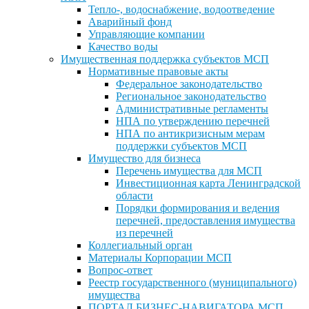
Тепло-, водоснабжение, водоотведение
Аварийный фонд
Управляющие компании
Качество воды
Имущественная поддержка субъектов МСП
Нормативные правовые акты
Федеральное законодательство
Региональное законодательство
Административные регламенты
НПА по утверждению перечней
НПА по антикризисным мерам
поддержки субъектов МСП
Имущество для бизнеса
Перечень имущества для МСП
Инвестиционная карта Ленинградской
области
Порядки формирования и ведения
перечней, предоставления имущества
из перечней
Коллегиальный орган
Материалы Корпорации МСП
Вопрос-ответ
Реестр государственного (муниципального)
имущества
ПОРТАЛ БИЗНЕС-НАВИГАТОРА МСП