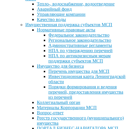
Тепло-, водоснабжение, водоотведение
Аварийный фонд
Управляющие компании
Качество воды
Имущественная поддержка субъектов МСП
Нормативные правовые акты
Федеральное законодательство
Региональное законодательство
Административные регламенты
НПА по утверждению перечней
НПА по антикризисным мерам
поддержки субъектов МСП
Имущество для бизнеса
Перечень имущества для МСП
Инвестиционная карта Ленинградской
области
Порядки формирования и ведения
перечней, предоставления имущества
из перечней
Коллегиальный орган
Материалы Корпорации МСП
Вопрос-ответ
Реестр государственного (муниципального)
имущества
ПОРТАЛ БИЗНЕС-НАВИГАТОРА МСП