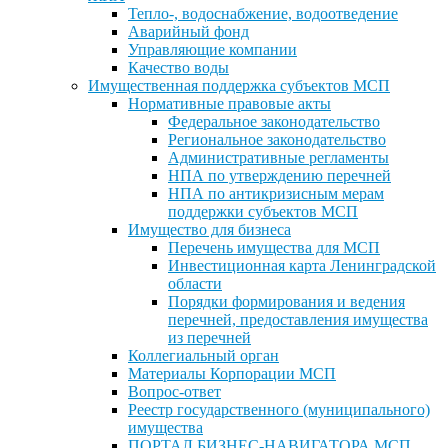
Тепло-, водоснабжение, водоотведение
Аварийный фонд
Управляющие компании
Качество воды
Имущественная поддержка субъектов МСП
Нормативные правовые акты
Федеральное законодательство
Региональное законодательство
Административные регламенты
НПА по утверждению перечней
НПА по антикризисным мерам
поддержки субъектов МСП
Имущество для бизнеса
Перечень имущества для МСП
Инвестиционная карта Ленинградской
области
Порядки формирования и ведения
перечней, предоставления имущества
из перечней
Коллегиальный орган
Материалы Корпорации МСП
Вопрос-ответ
Реестр государственного (муниципального)
имущества
ПОРТАЛ БИЗНЕС-НАВИГАТОРА МСП