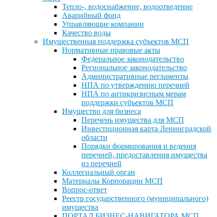
Тепло-, водоснабжение, водоотведение
Аварийный фонд
Управляющие компании
Качество воды
Имущественная поддержка субъектов МСП
Нормативные правовые акты
Федеральное законодательство
Региональное законодательство
Административные регламенты
НПА по утверждению перечней
НПА по антикризисным мерам
поддержки субъектов МСП
Имущество для бизнеса
Перечень имущества для МСП
Инвестиционная карта Ленинградской
области
Порядки формирования и ведения
перечней, предоставления имущества
из перечней
Коллегиальный орган
Материалы Корпорации МСП
Вопрос-ответ
Реестр государственного (муниципального)
имущества
ПОРТАЛ БИЗНЕС-НАВИГАТОРА МСП