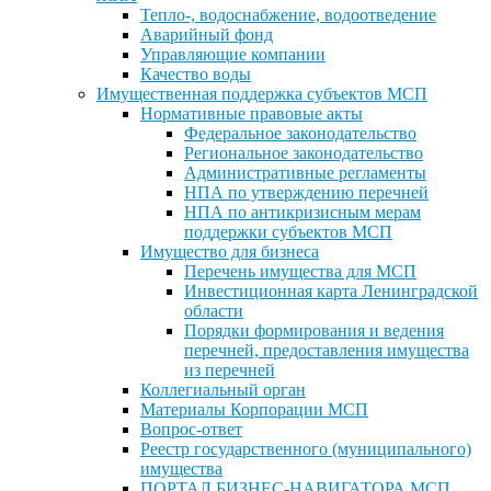
Тепло-, водоснабжение, водоотведение
Аварийный фонд
Управляющие компании
Качество воды
Имущественная поддержка субъектов МСП
Нормативные правовые акты
Федеральное законодательство
Региональное законодательство
Административные регламенты
НПА по утверждению перечней
НПА по антикризисным мерам
поддержки субъектов МСП
Имущество для бизнеса
Перечень имущества для МСП
Инвестиционная карта Ленинградской
области
Порядки формирования и ведения
перечней, предоставления имущества
из перечней
Коллегиальный орган
Материалы Корпорации МСП
Вопрос-ответ
Реестр государственного (муниципального)
имущества
ПОРТАЛ БИЗНЕС-НАВИГАТОРА МСП