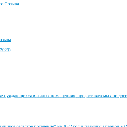
го Созыва
озыва
2029)
стве нуждающихся в жилых помещениях, предоставляемых по до
ицкое сельское поселение" на 2022 год и плановый период 202