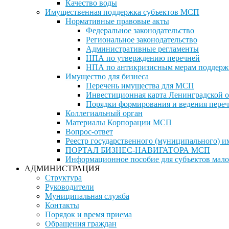
Качество воды
Имущественная поддержка субъектов МСП
Нормативные правовые акты
Федеральное законодательство
Региональное законодательство
Административные регламенты
НПА по утверждению перечней
НПА по антикризисным мерам поддерж
Имущество для бизнеса
Перечень имущества для МСП
Инвестиционная карта Ленинградской о
Порядки формирования и ведения переч
Коллегиальный орган
Материалы Корпорации МСП
Вопрос-ответ
Реестр государственного (муниципального) 
ПОРТАЛ БИЗНЕС-НАВИГАТОРА МСП
Информационное пособие для субъектов мало
АДМИНИСТРАЦИЯ
Структура
Руководители
Муниципальная служба
Контакты
Порядок и время приема
Обращения граждан