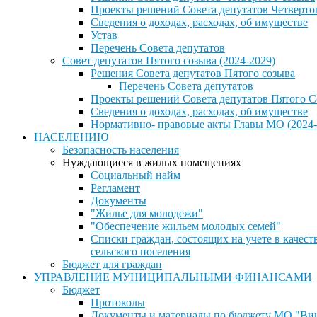
Проекты решений Совета депутатов Четверто
Сведения о доходах, расходах, об имуществе
Устав
Перечень Совета депутатов
Совет депутатов Пятого созыва (2024-2029)
Решения Совета депутатов Пятого созыва
Перечень Совета депутатов
Проекты решений Совета депутатов Пятого С
Сведения о доходах, расходах, об имуществе
Нормативно- правовые акты Главы МО (2024-
НАСЕЛЕНИЮ
Безопасность населения
Нуждающиеся в жилых помещениях
Социальный найм
Регламент
Документы
"Жилье для молодежи"
"Обеспечение жильем молодых семей"
Списки граждан, состоящих на учете в каче
сельского поселения
Бюджет для граждан
УПРАВЛЕНИЕ МУНИЦИПАЛЬНЫМИ ФИНАНСАМИ
Бюджет
Протоколы
Документы и материалы по бюджету МО "Винн