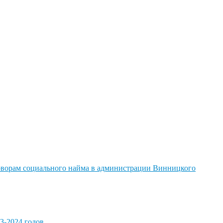
говорам социального найма в администрации Винницкого
3-2024 годов