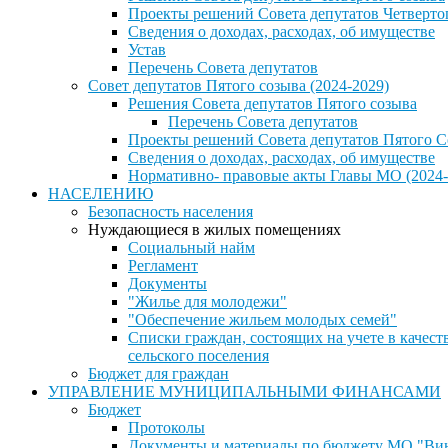
Проекты решений Совета депутатов Четверто
Сведения о доходах, расходах, об имуществе
Устав
Перечень Совета депутатов
Совет депутатов Пятого созыва (2024-2029)
Решения Совета депутатов Пятого созыва
Перечень Совета депутатов
Проекты решений Совета депутатов Пятого С
Сведения о доходах, расходах, об имуществе
Нормативно- правовые акты Главы МО (2024-
НАСЕЛЕНИЮ
Безопасность населения
Нуждающиеся в жилых помещениях
Социальный найм
Регламент
Документы
"Жилье для молодежи"
"Обеспечение жильем молодых семей"
Списки граждан, состоящих на учете в каче
сельского поселения
Бюджет для граждан
УПРАВЛЕНИЕ МУНИЦИПАЛЬНЫМИ ФИНАНСАМИ
Бюджет
Протоколы
Документы и материалы по бюджету МО "Винн