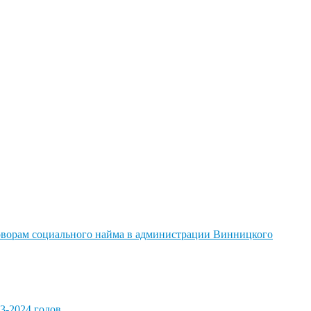
говорам социального найма в администрации Винницкого
3-2024 годов