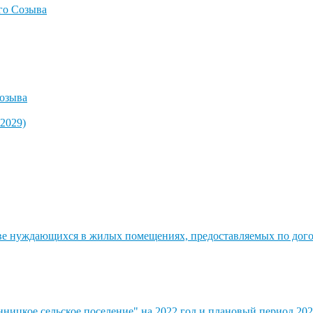
го Созыва
озыва
2029)
стве нуждающихся в жилых помещениях, предоставляемых по до
ицкое сельское поселение" на 2022 год и плановый период 202