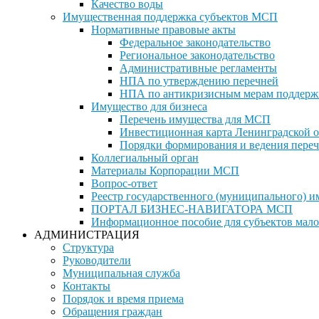
Качество воды
Имущественная поддержка субъектов МСП
Нормативные правовые акты
Федеральное законодательство
Региональное законодательство
Административные регламенты
НПА по утверждению перечней
НПА по антикризисным мерам поддерж
Имущество для бизнеса
Перечень имущества для МСП
Инвестиционная карта Ленинградской о
Порядки формирования и ведения переч
Коллегиальный орган
Материалы Корпорации МСП
Вопрос-ответ
Реестр государственного (муниципального) 
ПОРТАЛ БИЗНЕС-НАВИГАТОРА МСП
Информационное пособие для субъектов мало
АДМИНИСТРАЦИЯ
Структура
Руководители
Муниципальная служба
Контакты
Порядок и время приема
Обращения граждан