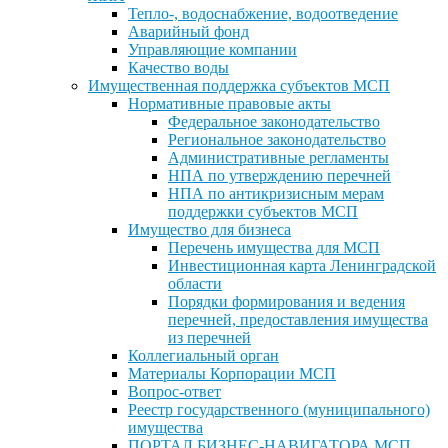
Тепло-, водоснабжение, водоотведение
Аварийный фонд
Управляющие компании
Качество воды
Имущественная поддержка субъектов МСП
Нормативные правовые акты
Федеральное законодательство
Региональное законодательство
Административные регламенты
НПА по утверждению перечней
НПА по антикризисным мерам
поддержки субъектов МСП
Имущество для бизнеса
Перечень имущества для МСП
Инвестиционная карта Ленинградской
области
Порядки формирования и ведения
перечней, предоставления имущества
из перечней
Коллегиальный орган
Материалы Корпорации МСП
Вопрос-ответ
Реестр государственного (муниципального)
имущества
ПОРТАЛ БИЗНЕС-НАВИГАТОРА МСП