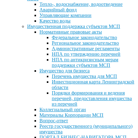
Тепло-, водоснабжение, водоотведение
Аварийный фонд
Управляющие компании
Качество воды
Имущественная поддержка субъектов МСП
Нормативные правовые акты
Федеральное законодательство
Региональное законодательство
Административные регламенты
НПА по утверждению перечней
НПА по антикризисным мерам
поддержки субъектов МСП
Имущество для бизнеса
Перечень имущества для МСП
Инвестиционная карта Ленинградской
области
Порядки формирования и ведения
перечней, предоставления имущества
из перечней
Коллегиальный орган
Материалы Корпорации МСП
Вопрос-ответ
Реестр государственного (муниципального)
имущества
ПОРТАЛ БИЗНЕС-НАВИГАТОРА МСП