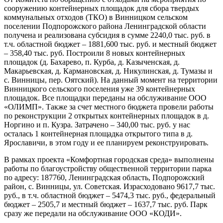
сооружению контейнерных площадок для сбора твердых
коммунальных отходов (ТКО) в Винницком сельском
поселении Подпорожского района Ленинградской области
получена и реализована субсидия в сумме 2240,0 тыс. руб. в
т.ч. областной бюджет – 1881,600 тыс. руб. и местный бюджет
– 358,40 тыс. руб. Построили 8 новых контейнерных
площадок (д. Бахарево, п. Курба, д. Казыченская, д.
Макарьевская, д. Кармановская, д. Никулинская, д. Тумазы и
с. Винницы, пер. Оятский). На данный момент на территории
Винницкого сельского поселения уже 39 контейнерных
площадок. Все площадки переданы на обслуживание ООО
«ОЛИМП». Также за счет местного бюджета провели работы
по реконструкции 2 открытых контейнерных площадок в д.
Норгино и п. Кузра. Затрачено – 340,00 тыс. руб. у нас
осталась 1 контейнерная площадка открытого типа в д.
Ярославичи, в этом году и ее планируем реконструировать.
В рамках проекта «Комфортная городская среда» выполнены
работы по благоустройству общественной территории парка
по адресу: 187760, Ленинградская область, Подпорожский
район, с. Винницы, ул. Советская. Израсходовано 9617,7 тыс.
руб., в т.ч. областной бюджет – 5474,3 тыс. руб., федеральный
бюджет – 2505,7 и местный бюджет – 1637,7 тыс. руб. Парк
сразу же передали на обслуживание ООО «КОДИ».