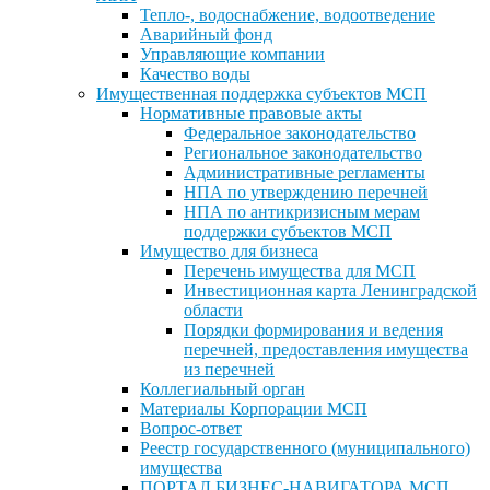
Тепло-, водоснабжение, водоотведение
Аварийный фонд
Управляющие компании
Качество воды
Имущественная поддержка субъектов МСП
Нормативные правовые акты
Федеральное законодательство
Региональное законодательство
Административные регламенты
НПА по утверждению перечней
НПА по антикризисным мерам
поддержки субъектов МСП
Имущество для бизнеса
Перечень имущества для МСП
Инвестиционная карта Ленинградской
области
Порядки формирования и ведения
перечней, предоставления имущества
из перечней
Коллегиальный орган
Материалы Корпорации МСП
Вопрос-ответ
Реестр государственного (муниципального)
имущества
ПОРТАЛ БИЗНЕС-НАВИГАТОРА МСП