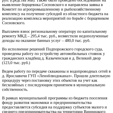
руб. (средства МБ). Также было проведено обследование на
выявление борщевика Сосновского и направлена заявка в
Комитет по агропромышленному и рыбохозяйственному
комплексу на получение субсидий из областного бюджета на
реализацию комплекса мероприятий по борьбе с борщевиком
Сосновского.
Выплачен взнос региональному оператору по капитальному
ремонту МКД – 295,4 тыс. руб., возместили недополученные
доходы на оказание банных услуг – 480,0 тыс. руб.
Во исполнение решений Подпорожского городского суда,
проведены работу по устройству автомобильных стоянок у
гражданских кладбищ д. Казыченская и д. Великий двор
(123,0 тыс. руб.)
Ведем работу по передаче скважины и водопроводных сетей в
д. Ярославичи ГУП «Леноблводоканал». Прошли длительную
процедуру через постановку этих объектов на учет как
бесхозяйных с последующим принятием в муниципальную
собственность.
В рамках муниципальной программы из бюджета поселения
фонду развития экономики и предпринимательства
предоставляется субсидия на поддержку субъектов малого и
среднего предпринимательства на территории Винницкого