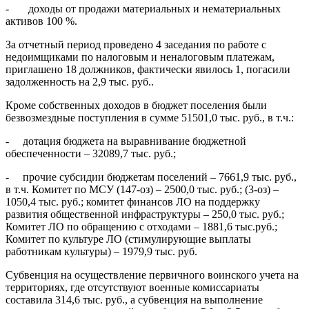
- доходы от продажи материальных и нематериальных
активов 100 %.
За отчетный период проведено 4 заседания по работе с
недоимщиками по налоговым и неналоговым платежам,
приглашено 18 должников, фактически явилось 1, погасили
задолженность на 2,9 тыс. руб..
Кроме собственных доходов в бюджет поселения были
безвозмездные поступления в сумме 51501,0 тыс. руб., в т.ч.:
- дотация бюджета на выравнивание бюджетной
обеспеченности – 32089,7 тыс. руб.;
- прочие субсидии бюджетам поселений – 7661,9 тыс. руб.,
в т.ч. Комитет по МСУ (147-оз) – 2500,0 тыс. руб.; (3-оз) –
1050,4 тыс. руб.; комитет финансов ЛО на поддержку
развития общественной инфраструктуры – 250,0 тыс. руб.;
Комитет ЛО по обращению с отходами – 1881,6 тыс.руб.;
Комитет по культуре ЛО (стимулирующие выплаты
работникам культуры) – 1979,9 тыс. руб.
Субвенция на осуществление первичного воинского учета на
территориях, где отсутствуют военные комиссариаты
составила 314,6 тыс. руб., а субвенция на выполнение