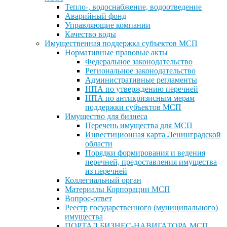
Тепло-, водоснабжение, водоотведение
Аварийный фонд
Управляющие компании
Качество воды
Имущественная поддержка субъектов МСП
Нормативные правовые акты
Федеральное законодательство
Региональное законодательство
Административные регламенты
НПА по утверждению перечней
НПА по антикризисным мерам
поддержки субъектов МСП
Имущество для бизнеса
Перечень имущества для МСП
Инвестиционная карта Ленинградской
области
Порядки формирования и ведения
перечней, предоставления имущества
из перечней
Коллегиальный орган
Материалы Корпорации МСП
Вопрос-ответ
Реестр государственного (муниципального)
имущества
ПОРТАЛ БИЗНЕС-НАВИГАТОРА МСП