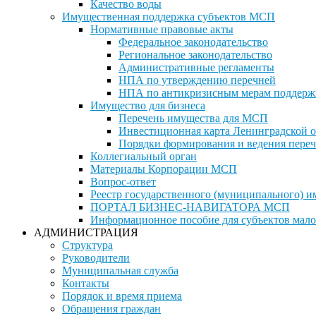
Качество воды
Имущественная поддержка субъектов МСП
Нормативные правовые акты
Федеральное законодательство
Региональное законодательство
Административные регламенты
НПА по утверждению перечней
НПА по антикризисным мерам поддерж
Имущество для бизнеса
Перечень имущества для МСП
Инвестиционная карта Ленинградской о
Порядки формирования и ведения переч
Коллегиальный орган
Материалы Корпорации МСП
Вопрос-ответ
Реестр государственного (муниципального) 
ПОРТАЛ БИЗНЕС-НАВИГАТОРА МСП
Информационное пособие для субъектов мало
АДМИНИСТРАЦИЯ
Структура
Руководители
Муниципальная служба
Контакты
Порядок и время приема
Обращения граждан