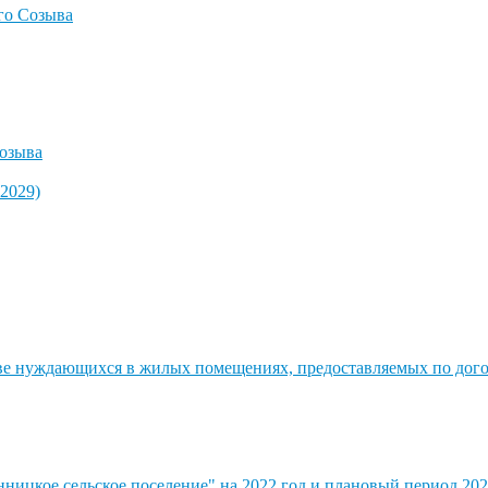
го Созыва
озыва
2029)
стве нуждающихся в жилых помещениях, предоставляемых по до
ицкое сельское поселение" на 2022 год и плановый период 202