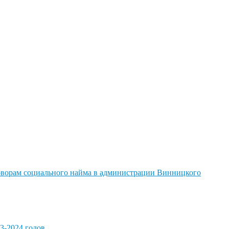
говорам социального найма в администрации Винницкого
3-2024 годов