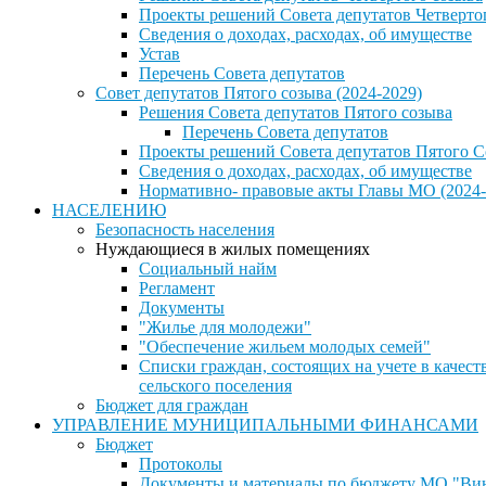
Проекты решений Совета депутатов Четверто
Сведения о доходах, расходах, об имуществе
Устав
Перечень Совета депутатов
Совет депутатов Пятого созыва (2024-2029)
Решения Совета депутатов Пятого созыва
Перечень Совета депутатов
Проекты решений Совета депутатов Пятого С
Сведения о доходах, расходах, об имуществе
Нормативно- правовые акты Главы МО (2024-
НАСЕЛЕНИЮ
Безопасность населения
Нуждающиеся в жилых помещениях
Социальный найм
Регламент
Документы
"Жилье для молодежи"
"Обеспечение жильем молодых семей"
Списки граждан, состоящих на учете в каче
сельского поселения
Бюджет для граждан
УПРАВЛЕНИЕ МУНИЦИПАЛЬНЫМИ ФИНАНСАМИ
Бюджет
Протоколы
Документы и материалы по бюджету МО "Винн