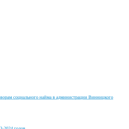
говорам социального найма в администрации Винницкого
3-2024 годов