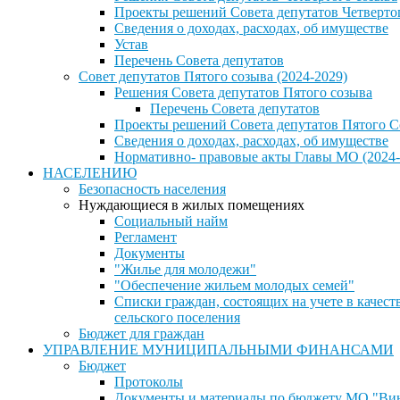
Проекты решений Совета депутатов Четверто
Сведения о доходах, расходах, об имуществе
Устав
Перечень Совета депутатов
Совет депутатов Пятого созыва (2024-2029)
Решения Совета депутатов Пятого созыва
Перечень Совета депутатов
Проекты решений Совета депутатов Пятого С
Сведения о доходах, расходах, об имуществе
Нормативно- правовые акты Главы МО (2024-
НАСЕЛЕНИЮ
Безопасность населения
Нуждающиеся в жилых помещениях
Социальный найм
Регламент
Документы
"Жилье для молодежи"
"Обеспечение жильем молодых семей"
Списки граждан, состоящих на учете в каче
сельского поселения
Бюджет для граждан
УПРАВЛЕНИЕ МУНИЦИПАЛЬНЫМИ ФИНАНСАМИ
Бюджет
Протоколы
Документы и материалы по бюджету МО "Винн