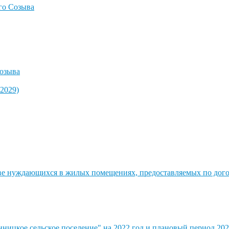
го Созыва
озыва
2029)
стве нуждающихся в жилых помещениях, предоставляемых по до
ицкое сельское поселение" на 2022 год и плановый период 202