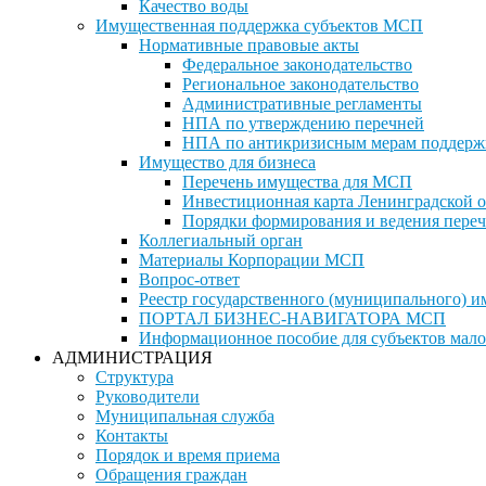
Качество воды
Имущественная поддержка субъектов МСП
Нормативные правовые акты
Федеральное законодательство
Региональное законодательство
Административные регламенты
НПА по утверждению перечней
НПА по антикризисным мерам поддерж
Имущество для бизнеса
Перечень имущества для МСП
Инвестиционная карта Ленинградской о
Порядки формирования и ведения переч
Коллегиальный орган
Материалы Корпорации МСП
Вопрос-ответ
Реестр государственного (муниципального) 
ПОРТАЛ БИЗНЕС-НАВИГАТОРА МСП
Информационное пособие для субъектов мало
АДМИНИСТРАЦИЯ
Структура
Руководители
Муниципальная служба
Контакты
Порядок и время приема
Обращения граждан