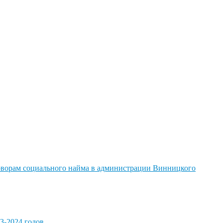
говорам социального найма в администрации Винницкого
3-2024 годов