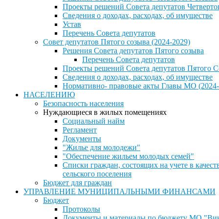
Проекты решений Совета депутатов Четверто
Сведения о доходах, расходах, об имуществе
Устав
Перечень Совета депутатов
Совет депутатов Пятого созыва (2024-2029)
Решения Совета депутатов Пятого созыва
Перечень Совета депутатов
Проекты решений Совета депутатов Пятого С
Сведения о доходах, расходах, об имуществе
Нормативно- правовые акты Главы МО (2024-
НАСЕЛЕНИЮ
Безопасность населения
Нуждающиеся в жилых помещениях
Социальный найм
Регламент
Документы
"Жилье для молодежи"
"Обеспечение жильем молодых семей"
Списки граждан, состоящих на учете в каче
сельского поселения
Бюджет для граждан
УПРАВЛЕНИЕ МУНИЦИПАЛЬНЫМИ ФИНАНСАМИ
Бюджет
Протоколы
Документы и материалы по бюджету МО "Винн