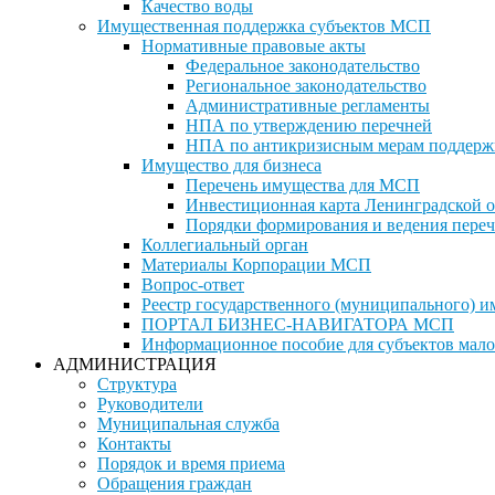
Качество воды
Имущественная поддержка субъектов МСП
Нормативные правовые акты
Федеральное законодательство
Региональное законодательство
Административные регламенты
НПА по утверждению перечней
НПА по антикризисным мерам поддерж
Имущество для бизнеса
Перечень имущества для МСП
Инвестиционная карта Ленинградской о
Порядки формирования и ведения переч
Коллегиальный орган
Материалы Корпорации МСП
Вопрос-ответ
Реестр государственного (муниципального) 
ПОРТАЛ БИЗНЕС-НАВИГАТОРА МСП
Информационное пособие для субъектов мало
АДМИНИСТРАЦИЯ
Структура
Руководители
Муниципальная служба
Контакты
Порядок и время приема
Обращения граждан