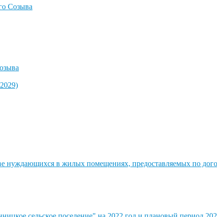
го Созыва
озыва
2029)
стве нуждающихся в жилых помещениях, предоставляемых по до
ицкое сельское поселение" на 2022 год и плановый период 202