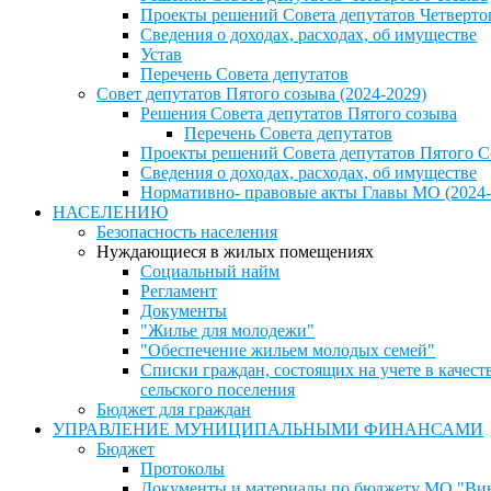
Проекты решений Совета депутатов Четверто
Сведения о доходах, расходах, об имуществе
Устав
Перечень Совета депутатов
Совет депутатов Пятого созыва (2024-2029)
Решения Совета депутатов Пятого созыва
Перечень Совета депутатов
Проекты решений Совета депутатов Пятого С
Сведения о доходах, расходах, об имуществе
Нормативно- правовые акты Главы МО (2024-
НАСЕЛЕНИЮ
Безопасность населения
Нуждающиеся в жилых помещениях
Социальный найм
Регламент
Документы
"Жилье для молодежи"
"Обеспечение жильем молодых семей"
Списки граждан, состоящих на учете в каче
сельского поселения
Бюджет для граждан
УПРАВЛЕНИЕ МУНИЦИПАЛЬНЫМИ ФИНАНСАМИ
Бюджет
Протоколы
Документы и материалы по бюджету МО "Винн