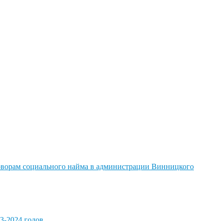
говорам социального найма в администрации Винницкого
3-2024 годов