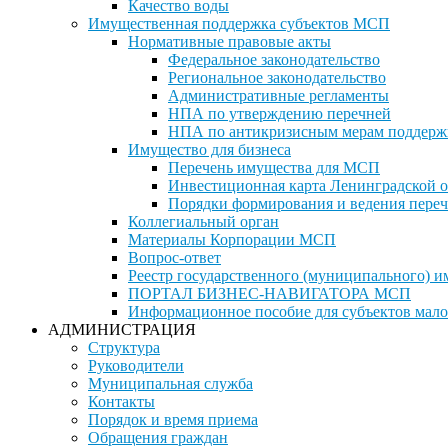
Качество воды
Имущественная поддержка субъектов МСП
Нормативные правовые акты
Федеральное законодательство
Региональное законодательство
Административные регламенты
НПА по утверждению перечней
НПА по антикризисным мерам поддерж
Имущество для бизнеса
Перечень имущества для МСП
Инвестиционная карта Ленинградской о
Порядки формирования и ведения переч
Коллегиальный орган
Материалы Корпорации МСП
Вопрос-ответ
Реестр государственного (муниципального) 
ПОРТАЛ БИЗНЕС-НАВИГАТОРА МСП
Информационное пособие для субъектов мало
АДМИНИСТРАЦИЯ
Структура
Руководители
Муниципальная служба
Контакты
Порядок и время приема
Обращения граждан