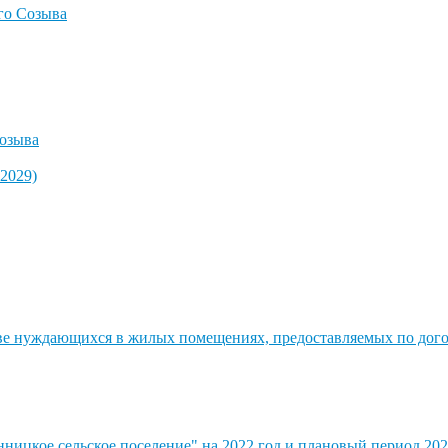
го Созыва
озыва
2029)
стве нуждающихся в жилых помещениях, предоставляемых по до
ицкое сельское поселение" на 2022 год и плановый период 202