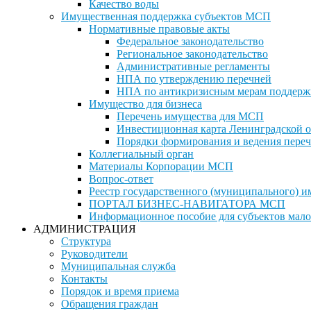
Качество воды
Имущественная поддержка субъектов МСП
Нормативные правовые акты
Федеральное законодательство
Региональное законодательство
Административные регламенты
НПА по утверждению перечней
НПА по антикризисным мерам поддерж
Имущество для бизнеса
Перечень имущества для МСП
Инвестиционная карта Ленинградской о
Порядки формирования и ведения переч
Коллегиальный орган
Материалы Корпорации МСП
Вопрос-ответ
Реестр государственного (муниципального) 
ПОРТАЛ БИЗНЕС-НАВИГАТОРА МСП
Информационное пособие для субъектов мало
АДМИНИСТРАЦИЯ
Структура
Руководители
Муниципальная служба
Контакты
Порядок и время приема
Обращения граждан