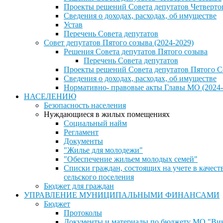
Проекты решений Совета депутатов Четверто
Сведения о доходах, расходах, об имуществе
Устав
Перечень Совета депутатов
Совет депутатов Пятого созыва (2024-2029)
Решения Совета депутатов Пятого созыва
Перечень Совета депутатов
Проекты решений Совета депутатов Пятого С
Сведения о доходах, расходах, об имуществе
Нормативно- правовые акты Главы МО (2024-
НАСЕЛЕНИЮ
Безопасность населения
Нуждающиеся в жилых помещениях
Социальный найм
Регламент
Документы
"Жилье для молодежи"
"Обеспечение жильем молодых семей"
Списки граждан, состоящих на учете в каче
сельского поселения
Бюджет для граждан
УПРАВЛЕНИЕ МУНИЦИПАЛЬНЫМИ ФИНАНСАМИ
Бюджет
Протоколы
Документы и материалы по бюджету МО "Винн