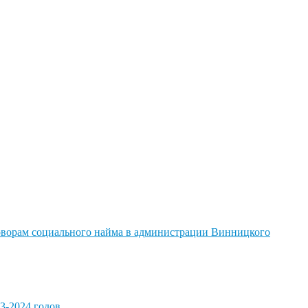
говорам социального найма в администрации Винницкого
3-2024 годов