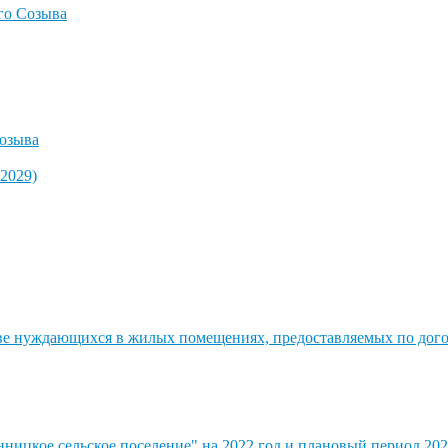
го Созыва
озыва
2029)
стве нуждающихся в жилых помещениях, предоставляемых по до
ицкое сельское поселение" на 2022 год и плановый период 202