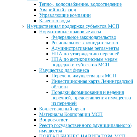
Тепло-, водоснабжение, водоотведение
Аварийный фонд
Управляющие компании
Качество воды
Имущественная поддержка субъектов МСП
Нормативные правовые акты
Федеральное законодательство
Региональное законодательство
Административные регламенты
НПА по утверждению перечней
НПА по антикризисным мерам
поддержки субъектов МСП
Имущество для бизнеса
Перечень имущества для МСП
Инвестиционная карта Ленинградской
области
Порядки формирования и ведения
перечней, предоставления имущества
из перечней
Коллегиальный орган
Материалы Корпорации МСП
Вопрос-ответ
Реестр государственного (муниципального)
имущества
ПОРТАЛ БИЗНЕС-НАВИГАТОРА МСП