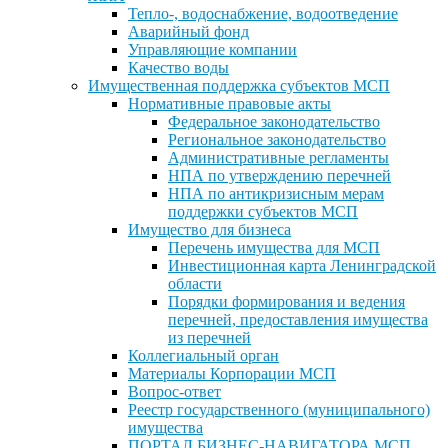
Тепло-, водоснабжение, водоотведение
Аварийный фонд
Управляющие компании
Качество воды
Имущественная поддержка субъектов МСП
Нормативные правовые акты
Федеральное законодательство
Региональное законодательство
Административные регламенты
НПА по утверждению перечней
НПА по антикризисным мерам
поддержки субъектов МСП
Имущество для бизнеса
Перечень имущества для МСП
Инвестиционная карта Ленинградской
области
Порядки формирования и ведения
перечней, предоставления имущества
из перечней
Коллегиальный орган
Материалы Корпорации МСП
Вопрос-ответ
Реестр государственного (муниципального)
имущества
ПОРТАЛ БИЗНЕС-НАВИГАТОРА МСП