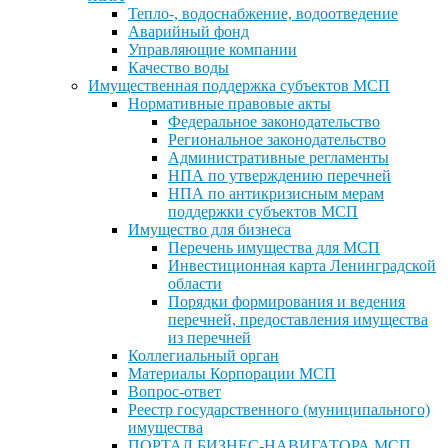
Тепло-, водоснабжение, водоотведение
Аварийный фонд
Управляющие компании
Качество воды
Имущественная поддержка субъектов МСП
Нормативные правовые акты
Федеральное законодательство
Региональное законодательство
Административные регламенты
НПА по утверждению перечней
НПА по антикризисным мерам
поддержки субъектов МСП
Имущество для бизнеса
Перечень имущества для МСП
Инвестиционная карта Ленинградской
области
Порядки формирования и ведения
перечней, предоставления имущества
из перечней
Коллегиальный орган
Материалы Корпорации МСП
Вопрос-ответ
Реестр государственного (муниципального)
имущества
ПОРТАЛ БИЗНЕС-НАВИГАТОРА МСП