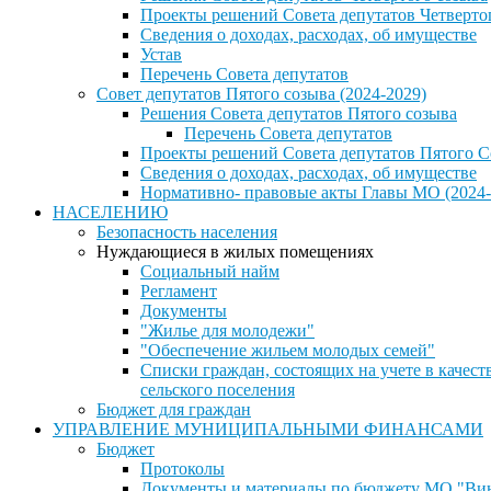
Проекты решений Совета депутатов Четверто
Сведения о доходах, расходах, об имуществе
Устав
Перечень Совета депутатов
Совет депутатов Пятого созыва (2024-2029)
Решения Совета депутатов Пятого созыва
Перечень Совета депутатов
Проекты решений Совета депутатов Пятого С
Сведения о доходах, расходах, об имуществе
Нормативно- правовые акты Главы МО (2024-
НАСЕЛЕНИЮ
Безопасность населения
Нуждающиеся в жилых помещениях
Социальный найм
Регламент
Документы
"Жилье для молодежи"
"Обеспечение жильем молодых семей"
Списки граждан, состоящих на учете в каче
сельского поселения
Бюджет для граждан
УПРАВЛЕНИЕ МУНИЦИПАЛЬНЫМИ ФИНАНСАМИ
Бюджет
Протоколы
Документы и материалы по бюджету МО "Винн