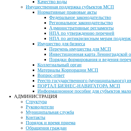
Качество воды
Имущественная поддержка субъектов МСП
Нормативные правовые акты
Федеральное законодательство
Региональное законодательство
Административные регламенты
НПА по утверждению перечней
НПА по антикризисным мерам поддерж
Имущество для бизнеса
Перечень имущества для МСП
Инвестиционная карта Ленинградской о
Порядки формирования и ведения переч
Коллегиальный орган
Материалы Корпорации МСП
Вопрос-ответ
Реестр государственного (муниципального) 
ПОРТАЛ БИЗНЕС-НАВИГАТОРА МСП
Информационное пособие для субъектов мало
АДМИНИСТРАЦИЯ
Структура
Руководители
Муниципальная служба
Контакты
Порядок и время приема
Обращения граждан