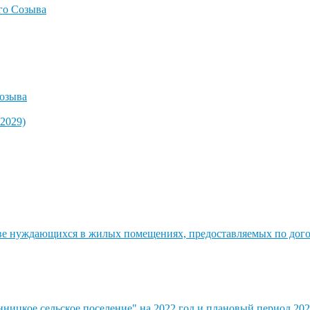
го Созыва
озыва
2029)
стве нуждающихся в жилых помещениях, предоставляемых по до
ицкое сельское поселение" на 2022 год и плановый период 202