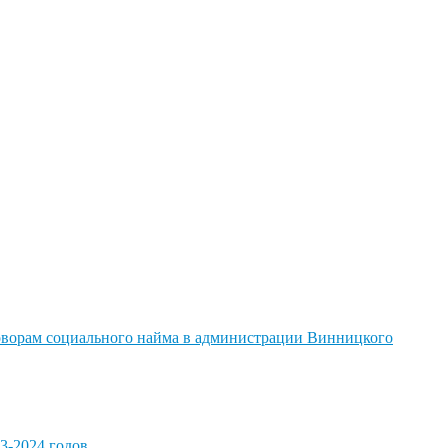
говорам социального найма в администрации Винницкого
3-2024 годов