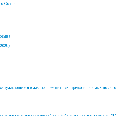
го Созыва
озыва
2029)
стве нуждающихся в жилых помещениях, предоставляемых по до
ицкое сельское поселение" на 2022 год и плановый период 202