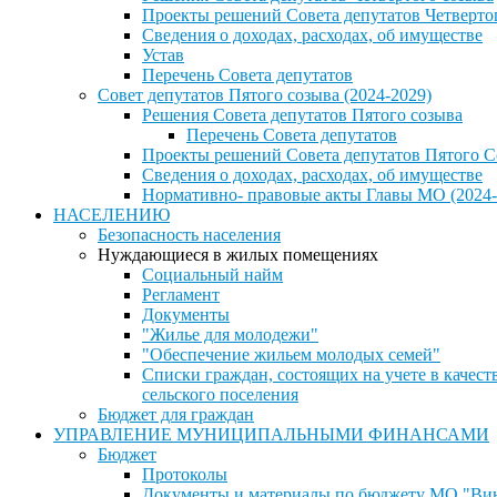
Проекты решений Совета депутатов Четверто
Сведения о доходах, расходах, об имуществе
Устав
Перечень Совета депутатов
Совет депутатов Пятого созыва (2024-2029)
Решения Совета депутатов Пятого созыва
Перечень Совета депутатов
Проекты решений Совета депутатов Пятого С
Сведения о доходах, расходах, об имуществе
Нормативно- правовые акты Главы МО (2024-
НАСЕЛЕНИЮ
Безопасность населения
Нуждающиеся в жилых помещениях
Социальный найм
Регламент
Документы
"Жилье для молодежи"
"Обеспечение жильем молодых семей"
Списки граждан, состоящих на учете в каче
сельского поселения
Бюджет для граждан
УПРАВЛЕНИЕ МУНИЦИПАЛЬНЫМИ ФИНАНСАМИ
Бюджет
Протоколы
Документы и материалы по бюджету МО "Винн