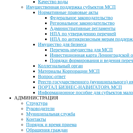
Качество воды
Имущественная поддержка субъектов МСП
Нормативные правовые акты
Федеральное законодательство
Региональное законодательство
Административные регламенты
НПА по утверждению перечней
НПА по антикризисным мерам поддерж
Имущество для бизнеса
Перечень имущества для МСП
Инвестиционная карта Ленинградской о
Порядки формирования и ведения переч
Коллегиальный орган
Материалы Корпорации МСП
Вопрос-ответ
Реестр государственного (муниципального) 
ПОРТАЛ БИЗНЕС-НАВИГАТОРА МСП
Информационное пособие для субъектов мало
АДМИНИСТРАЦИЯ
Структура
Руководители
Муниципальная служба
Контакты
Порядок и время приема
Обращения граждан