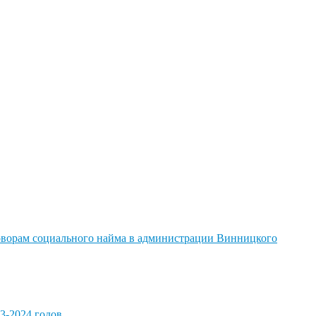
говорам социального найма в администрации Винницкого
3-2024 годов