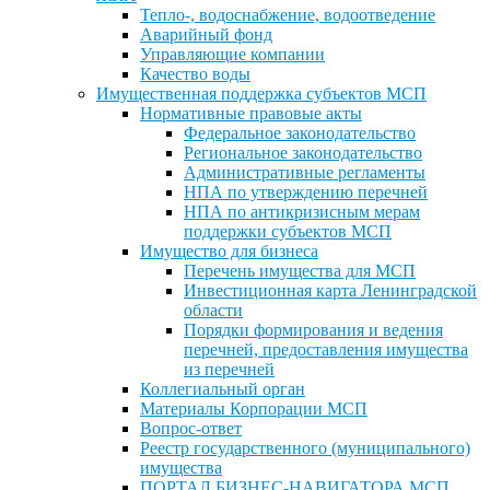
Тепло-, водоснабжение, водоотведение
Аварийный фонд
Управляющие компании
Качество воды
Имущественная поддержка субъектов МСП
Нормативные правовые акты
Федеральное законодательство
Региональное законодательство
Административные регламенты
НПА по утверждению перечней
НПА по антикризисным мерам
поддержки субъектов МСП
Имущество для бизнеса
Перечень имущества для МСП
Инвестиционная карта Ленинградской
области
Порядки формирования и ведения
перечней, предоставления имущества
из перечней
Коллегиальный орган
Материалы Корпорации МСП
Вопрос-ответ
Реестр государственного (муниципального)
имущества
ПОРТАЛ БИЗНЕС-НАВИГАТОРА МСП