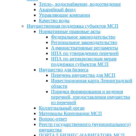
Тепло-, водоснабжение, водоотведение
Аварийный фонд
Управляющие компании
Качество воды
Имущественная поддержка субъектов МСП
Нормативные правовые акты
Федеральное законодательство
Региональное законодательство
Административные регламенты
НПА по утверждению перечней
НПА по антикризисным мерам
поддержки субъектов МСП
Имущество для бизнеса
Перечень имущества для МСП
Инвестиционная карта Ленинградской
области
Порядки формирования и ведения
перечней, предоставления имущества
из перечней
Коллегиальный орган
Материалы Корпорации МСП
Вопрос-ответ
Реестр государственного (муниципального)
имущества
ПОРТАЛ БИЗНЕС-НАВИГАТОРА МСП