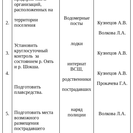
организаций,
расположенных на
Водомерные
территории
2.
Кузнецов А.В.
посты
поселения
Волкова Л.А.
лодки
Установить
круглосуточный
3.
Кузнецов А.В.
контроль за
состоянием р. Оять
интернат
и р. Шокша.
ВСШ,
4.
Кузнецов А.В.
родственники
Прокачева Г.А.
Подготовить
пострадавших
плавсредства.
наряд
Подготовить места
5.
Волкова Л.А.
полиции
возможного
размещения
пострадавшего