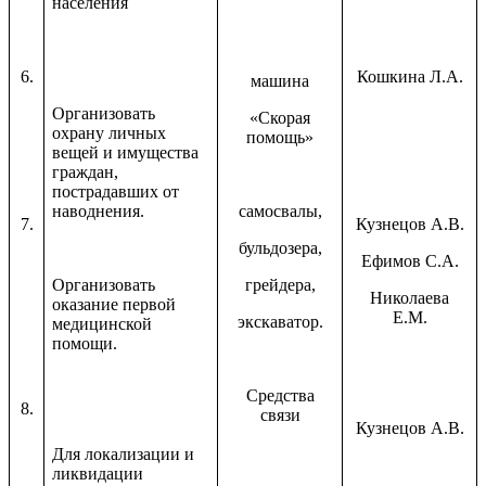
населения
6.
Кошкина Л.А.
машина
Организовать
«Скорая
охрану личных
помощь»
вещей и имущества
граждан,
пострадавших от
наводнения.
самосвалы,
7.
Кузнецов А.В.
бульдозера,
Ефимов С.А.
Организовать
грейдера,
Николаева
оказание первой
Е.М.
экскаватор.
медицинской
помощи.
Средства
8.
связи
Кузнецов А.В.
Для локализации и
ликвидации