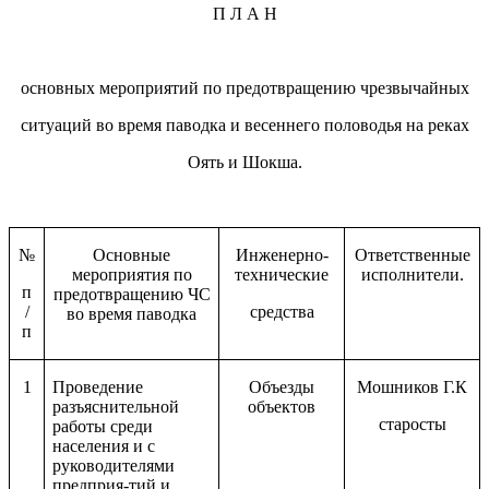
П Л А Н
основных мероприятий по предотвращению чрезвычайных
ситуаций во время паводка и весеннего половодья на реках
Оять и Шокша.
№
Основные
Инженерно-
Ответственные
мероприятия по
технические
исполнители.
п
предотвращению ЧС
/
средства
во время паводка
п
1
Проведение
Объезды
Мошников Г.К
разъяснительной
объектов
старосты
работы среди
населения и с
руководителями
предприя-тий и