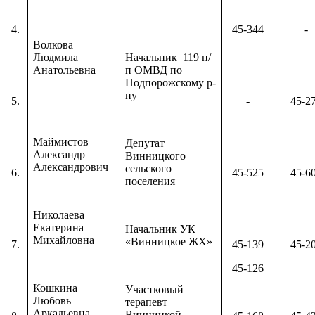
4.
45-344
-
Волкова
Людмила
Начальник 119 п/
Анатольевна
п ОМВД по
Подпорожскому р-
ну
5.
-
45-2
Маймистов
Депутат
Александр
Винницкого
Александрович
сельского
6.
45-525
45-6
поселения
Николаева
Екатерина
Начальник УК
Михайловна
«Винницкое ЖХ»
7.
45-139
45-2
45-126
Кошкина
Участковый
Любовь
терапевт
Аркадьевна
Винницкой