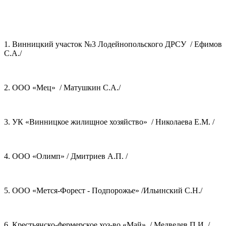
1. Винницкий участок №3 Лодейнопольского ДРСУ / Ефимов
С.А./
2. ООО «Мец» / Матушкин С.А./
3. УК «Винницкое жилищное хозяйство» / Николаева Е.М. /
4. ООО «Олимп» / Дмитриев А.П. /
5. ООО «Мется-Форест - Подпорожье» /Ильинский С.Н./
6. Крестьянско-фермерское хоз-во «Май» / Медведев П.И. /