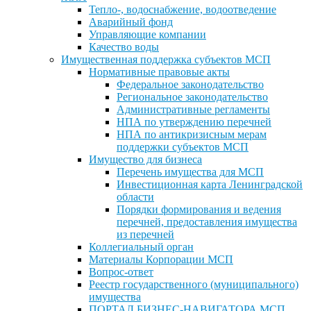
Тепло-, водоснабжение, водоотведение
Аварийный фонд
Управляющие компании
Качество воды
Имущественная поддержка субъектов МСП
Нормативные правовые акты
Федеральное законодательство
Региональное законодательство
Административные регламенты
НПА по утверждению перечней
НПА по антикризисным мерам
поддержки субъектов МСП
Имущество для бизнеса
Перечень имущества для МСП
Инвестиционная карта Ленинградской
области
Порядки формирования и ведения
перечней, предоставления имущества
из перечней
Коллегиальный орган
Материалы Корпорации МСП
Вопрос-ответ
Реестр государственного (муниципального)
имущества
ПОРТАЛ БИЗНЕС-НАВИГАТОРА МСП