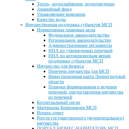
Тепло-, водоснабжение, водоотведение
Аварийный фонд
Управляющие компании
Качество воды
Имущественная поддержка субъектов МСП
Нормативные правовые акты
Федеральное законодательство
Региональное законодательство
Административные регламенты
НПА по утверждению перечней
НПА по антикризисным мерам
поддержки субъектов МСП
Имущество для бизнеса
Перечень имущества для МСП
Инвестиционная карта Ленинградской
области
Порядки формирования и ведения
перечней, предоставления имущества
из перечней
Коллегиальный орган
Материалы Корпорации МСП
Вопрос-ответ
Реестр государственного (муниципального)
имущества
ПОРТАЛ БИЗНЕС-НАВИГАТОРА МСП