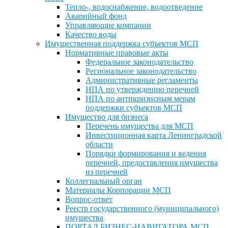
Тепло-, водоснабжение, водоотведение
Аварийный фонд
Управляющие компании
Качество воды
Имущественная поддержка субъектов МСП
Нормативные правовые акты
Федеральное законодательство
Региональное законодательство
Административные регламенты
НПА по утверждению перечней
НПА по антикризисным мерам
поддержки субъектов МСП
Имущество для бизнеса
Перечень имущества для МСП
Инвестиционная карта Ленинградской
области
Порядки формирования и ведения
перечней, предоставления имущества
из перечней
Коллегиальный орган
Материалы Корпорации МСП
Вопрос-ответ
Реестр государственного (муниципального)
имущества
ПОРТАЛ БИЗНЕС-НАВИГАТОРА МСП