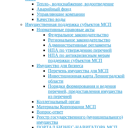
Тепло-, водоснабжение, водоотведение
Аварийный фонд
Управляющие компании
Качество воды
Имущественная поддержка субъектов МСП
Нормативные правовые акты
Федеральное законодательство
Региональное законодательство
Административные регламенты
НПА по утверждению перечней
НПА по антикризисным мерам
поддержки субъектов МСП
Имущество для бизнеса
Перечень имущества для МСП
Инвестиционная карта Ленинградской
области
Порядки формирования и ведения
перечней, предоставления имущества
из перечней
Коллегиальный орган
Материалы Корпорации МСП
Вопрос-ответ
Реестр государственного (муниципального)
имущества
ПОРТАЛ БИЗНЕС-НАВИГАТОРА МСП