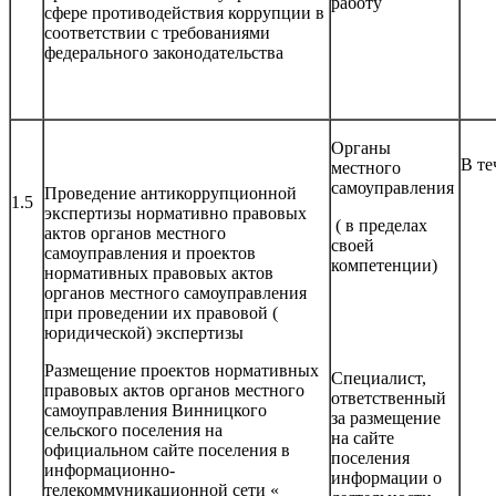
работу
сфере противодействия коррупции в
соответствии с требованиями
федерального законодательства
Органы
В те
местного
самоуправления
Проведение антикоррупционной
1.5
экспертизы нормативно правовых
( в пределах
актов органов местного
своей
самоуправления и проектов
компетенции)
нормативных правовых актов
органов местного самоуправления
при проведении их правовой (
юридической) экспертизы
Размещение проектов нормативных
Специалист,
правовых актов органов местного
ответственный
самоуправления Винницкого
за размещение
сельского поселения на
на сайте
официальном сайте поселения в
поселения
информационно-
информации о
телекоммуникационной сети «