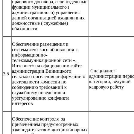
правового договора, если отдельные
функции муниципального (
административного) управления
данной организацией входили в их
должностные ( служебные)
обязанности
Обеспечение размещения и
систематического обновления в
информационно-
телекоммуникационной сети «
Интернет» на официальном сайте
Специалист
администрации Винницкого
3.5
администрации перв
сельского поселения информации о
категории, ведущий
деятельности комиссии по
кадровую работу
соблюдению требований к
служебному поведению и
урегулированию конфликта
интересов
Обеспечение контроля за
применением предусмотренных
законодательством дисциплинарных