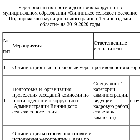
мероприятий по противодействию коррупции в
муниципальном образовании «Винницкое сельское поселение
Подпорожского муниципального района Ленинградской
области» на 2019-2020 годы
№
Ответственные
Мероприятия
исполнители
п/п
1
Организационные и правовые меры противодействия кор
Специалист 1
Подготовка и организация
категории
проведения заседаний комиссии по
администрации,
1.1
противодействию коррупции в
ведущий
в те
Администрации Винницкого
кадровую работ(
сельского поселения
секретарь
комиссии)
Организация контроля подготовки и
исполнения мероприятий Плана по