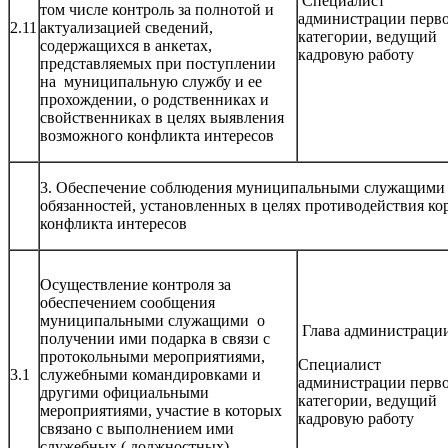
Специалист
том числе контроль за полнотой и
администрации перв
2.11
актуализацией сведений,
категории, ведущий
содержащихся в анкетах,
кадровую работу
представляемых при поступлении
на муниципальную службу и ее
прохождении, о родственниках и
свойственниках в целях выявления
возможного конфликта интересов
3. Обеспечение соблюдения муниципальными служащими о
обязанностей, установленных в целях противодействия к
конфликта интересов
Осуществление контроля за
обеспечением сообщения
муниципальными служащими о
Глава администраци
получении ими подарка в связи с
протокольными мероприятиями,
Специалист
3.1
служебными командировками и
администрации перв
другими официальными
категории, ведущий
мероприятиями, участие в которых
кадровую работу
связано с выполнением ими
служебных ( должностных)