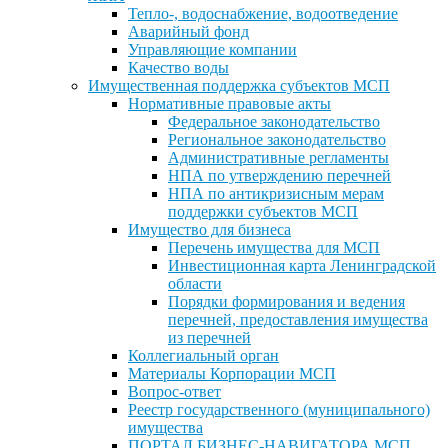
Тепло-, водоснабжение, водоотведение
Аварийный фонд
Управляющие компании
Качество воды
Имущественная поддержка субъектов МСП
Нормативные правовые акты
Федеральное законодательство
Региональное законодательство
Административные регламенты
НПА по утверждению перечней
НПА по антикризисным мерам
поддержки субъектов МСП
Имущество для бизнеса
Перечень имущества для МСП
Инвестиционная карта Ленинградской
области
Порядки формирования и ведения
перечней, предоставления имущества
из перечней
Коллегиальный орган
Материалы Корпорации МСП
Вопрос-ответ
Реестр государственного (муниципального)
имущества
ПОРТАЛ БИЗНЕС-НАВИГАТОРА МСП