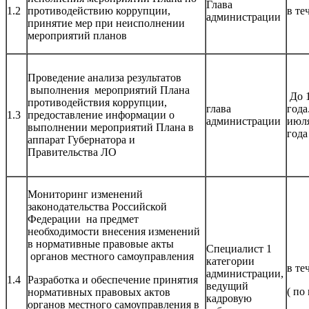
Глава
1.2
противодействию коррупции,
в те
администрации
принятие мер при неисполнении
мероприятий планов
Проведение анализа результатов
выполнения мероприятий Плана
До 1
противодействия коррупции,
глава
года
1.3
предоставление информации о
администрации
июля
выполнении мероприятий Плана в
года
аппарат Губернатора и
Правительства ЛО
Мониторинг изменений
законодательства Российской
Федерации на предмет
необходимости внесения изменений
в нормативные правовые акты
Специалист 1
органов местного самоуправления
категории
в те
администрации,
1.4
Разработка и обеспечение принятия
ведущий
( по
нормативных правовых актов
кадровую
органов местного самоуправления в