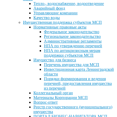
Тепло-, водоснабжение, водоотведение
Аварийный фонд
Управляющие компании
Качество воды
Имущественная поддержка субъектов МСП
Нормативные правовые акты
Федеральное законодательство
Региональное законодательство
Административные регламенты
НПА по утверждению перечней
НПА по антикризисным мерам
поддержки субъектов МСП
Имущество для бизнеса
Перечень имущества для МСП
Инвестиционная карта Ленинградской
области
Порядки формирования и ведения
перечней, предоставления имущества
из перечней
Коллегиальный орган
Материалы Корпорации МСП
Вопрос-ответ
Реестр государственного (муниципального)
имущества
ПОРТАЛ БИЗНЕС-НАВИГАТОРА МСП