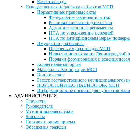
Качество воды
Имущественная поддержка субъектов МСП
Нормативные правовые акты
Федеральное законодательство
Региональное законодательство
Административные регламенты
НПА по утверждению перечней
НПА по антикризисным мерам поддерж
Имущество для бизнеса
Перечень имущества для МСП
Инвестиционная карта Ленинградской о
Порядки формирования и ведения переч
Коллегиальный орган
Материалы Корпорации МСП
Вопрос-ответ
Реестр государственного (муниципального) 
ПОРТАЛ БИЗНЕС-НАВИГАТОРА МСП
Информационное пособие для субъектов мало
АДМИНИСТРАЦИЯ
Структура
Руководители
Муниципальная служба
Контакты
Порядок и время приема
Обращения граждан