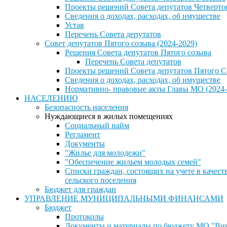
Проекты решений Совета депутатов Четверто
Сведения о доходах, расходах, об имуществе
Устав
Перечень Совета депутатов
Совет депутатов Пятого созыва (2024-2029)
Решения Совета депутатов Пятого созыва
Перечень Совета депутатов
Проекты решений Совета депутатов Пятого С
Сведения о доходах, расходах, об имуществе
Нормативно- правовые акты Главы МО (2024-
НАСЕЛЕНИЮ
Безопасность населения
Нуждающиеся в жилых помещениях
Социальный найм
Регламент
Документы
"Жилье для молодежи"
"Обеспечение жильем молодых семей"
Списки граждан, состоящих на учете в каче
сельского поселения
Бюджет для граждан
УПРАВЛЕНИЕ МУНИЦИПАЛЬНЫМИ ФИНАНСАМИ
Бюджет
Протоколы
Документы и материалы по бюджету МО "Винн