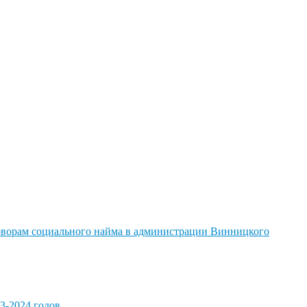
говорам социального найма в администрации Винницкого
3-2024 годов