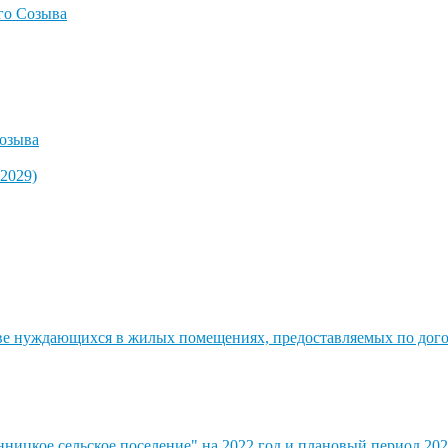
го Созыва
озыва
2029)
стве нуждающихся в жилых помещениях, предоставляемых по до
ицкое сельское поселение" на 2022 год и плановый период 202