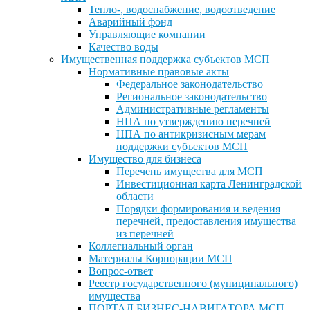
Тепло-, водоснабжение, водоотведение
Аварийный фонд
Управляющие компании
Качество воды
Имущественная поддержка субъектов МСП
Нормативные правовые акты
Федеральное законодательство
Региональное законодательство
Административные регламенты
НПА по утверждению перечней
НПА по антикризисным мерам
поддержки субъектов МСП
Имущество для бизнеса
Перечень имущества для МСП
Инвестиционная карта Ленинградской
области
Порядки формирования и ведения
перечней, предоставления имущества
из перечней
Коллегиальный орган
Материалы Корпорации МСП
Вопрос-ответ
Реестр государственного (муниципального)
имущества
ПОРТАЛ БИЗНЕС-НАВИГАТОРА МСП