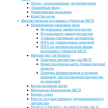
Тепло-, водоснабжение, водоотведение
Аварийный фонд
Управляющие компании
Качество воды
Имущественная поддержка субъектов МСП
Нормативные правовые акты
Федеральное законодательство
Региональное законодательство
Административные регламенты
НПА по утверждению перечней
НПА по антикризисным мерам
поддержки субъектов МСП
Имущество для бизнеса
Перечень имущества для МСП
Инвестиционная карта Ленинградской
области
Порядки формирования и ведения
перечней, предоставления имущества
из перечней
Коллегиальный орган
Материалы Корпорации МСП
Вопрос-ответ
Реестр государственного (муниципального)
имущества
ПОРТАЛ БИЗНЕС-НАВИГАТОРА МСП