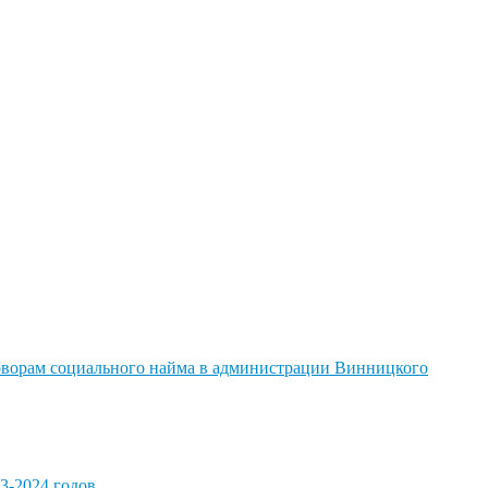
говорам социального найма в администрации Винницкого
3-2024 годов