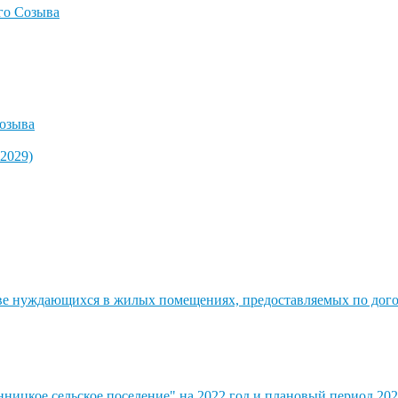
го Созыва
озыва
2029)
стве нуждающихся в жилых помещениях, предоставляемых по до
ицкое сельское поселение" на 2022 год и плановый период 202