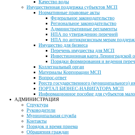
Качество воды
Имущественная поддержка субъектов МСП
Нормативные правовые акты
Федеральное законодательство
Региональное законодательство
Административные регламенты
НПА по утверждению перечней
НПА по антикризисным мерам поддерж
Имущество для бизнеса
Перечень имущества для МСП
Инвестиционная карта Ленинградской о
Порядки формирования и ведения переч
Коллегиальный орган
Материалы Корпорации МСП
Вопрос-ответ
Реестр государственного (муниципального) 
ПОРТАЛ БИЗНЕС-НАВИГАТОРА МСП
Информационное пособие для субъектов мало
АДМИНИСТРАЦИЯ
Структура
Руководители
Муниципальная служба
Контакты
Порядок и время приема
Обращения граждан