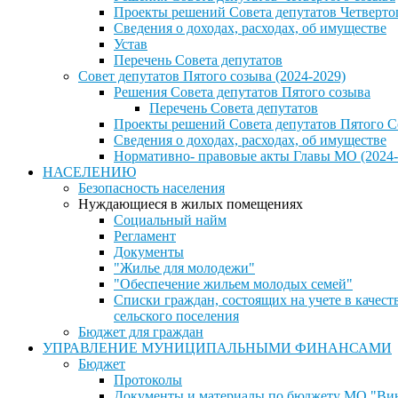
Проекты решений Совета депутатов Четверто
Сведения о доходах, расходах, об имуществе
Устав
Перечень Совета депутатов
Совет депутатов Пятого созыва (2024-2029)
Решения Совета депутатов Пятого созыва
Перечень Совета депутатов
Проекты решений Совета депутатов Пятого С
Сведения о доходах, расходах, об имуществе
Нормативно- правовые акты Главы МО (2024-
НАСЕЛЕНИЮ
Безопасность населения
Нуждающиеся в жилых помещениях
Социальный найм
Регламент
Документы
"Жилье для молодежи"
"Обеспечение жильем молодых семей"
Списки граждан, состоящих на учете в каче
сельского поселения
Бюджет для граждан
УПРАВЛЕНИЕ МУНИЦИПАЛЬНЫМИ ФИНАНСАМИ
Бюджет
Протоколы
Документы и материалы по бюджету МО "Винн