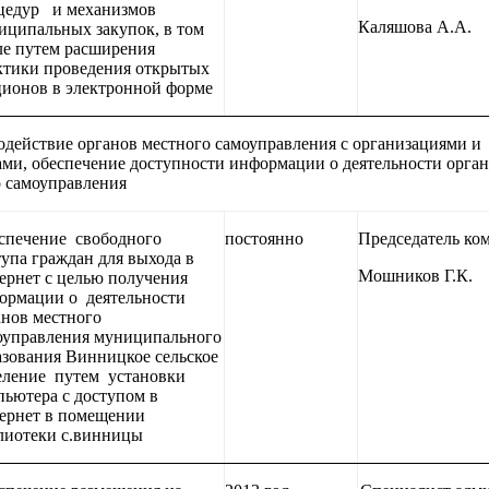
цедур и механизмов
Каляшова А.А.
иципальных закупок, в том
ле путем расширения
ктики проведения открытых
ционов в электронной форме
одействие органов местного самоуправления с организациями и
ми, обеспечение доступности информации о деятельности орга
 самоуправления
спечение свободного
постоянно
Председатель ко
тупа граждан для выхода в
Мошников Г.К.
ернет с целью получения
ормации о деятельности
анов местного
оуправления муниципального
азования Винницкое сельское
еление путем установки
пьютера с доступом в
ернет в помещении
лиотеки с.винницы