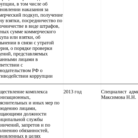
упции, в том числе об
ановлении наказания за
мерческий подкуп, получение
чу взятки, посредничество по
точничестве в виде штрафов,
тных сумме коммерческого
упа или взятки, об
ьнении в связи с утратой
ерия, о порядке проверки
дений, представляемых
занными лицами в
ветствии с
онодательством РФ о
тиводействии коррупции
ществление комплекса
2013 год
Специалист адм
анизационных,
Максимова Н.Н.
ъяснительных и иных мер по
людению лицами,
ещающими должности
иципальной службы
аничений, запретов и по
олнению обязанностей,
ановленных в целях