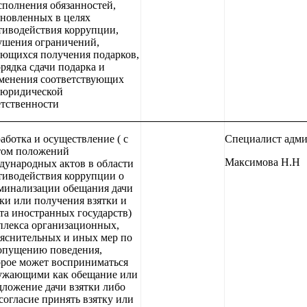
сполнения обязанностей,
ановленных в целях
тиводействия коррупции,
ушения ограничений,
ающихся получения подарков,
орядка сдачи подарка и
менения соответствующих
 юридической
етственности
аботка и осуществление ( с
Специалист адм
том положений
Максимова Н.Н
дународных актов в области
тиводействия коррупции о
минализации обещания дачи
тки или получения взятки и
та иностранных государств)
плекса организационных,
ъяснительных и иных мер по
опущению поведения,
орое может восприниматься
ужающими как обещание или
дложение дачи взятки либо
согласие принять взятку или