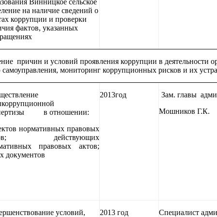
азования Винницкое сельское
еление на наличие сведений о
тах коррупции и проверки
ичия фактов, указанных
бращениях
ние причин и условий проявления коррупции в деятельности о
 самоуправления, мониторинг коррупционных рисков и их устр
ществление
2013год
Зам. главы адм
икоррупционной
Мошников Г.К.
пертизы в отношении:
ектов нормативных правовых
тов; действующих
мативных правовых актов;
х документов
ершенствование условий,
2013 год
Специалист адм