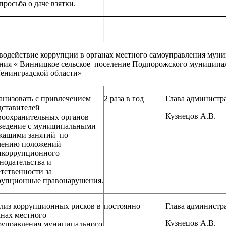
просьба о даче взятки.
водействие коррупции в органах местного самоуправления мун
ния « Винницкое сельское поселение Подпорожского муниципа
енинградской области»
анизовать с привлечением
2 раза в год
Глава администр
дставителей
Кузнецов А.В.
воохранительных органов
ведение с муниципальными
жащими занятий по
чению положений
икоррупционного
нодательства и
тственности за
рупционные правонарушения.
лиз коррупционных рисков в
постоянно
Глава администр
анах местного
Кузнецов А.В.
оуправления муниципального