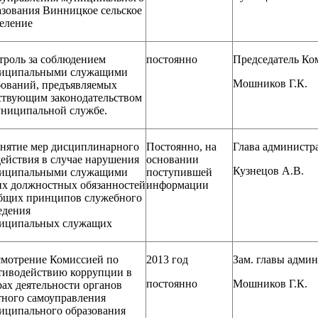
азования Винницкое сельское
еление
троль за соблюдением
постоянно
Председатель Ко
иципальными служащими
Мошников Г.К.
бований, предъявляемых
ствующим законодательством
униципальной службе.
нятие мер дисциплинарного
Постоянно, на
Глава администр
действия в случае нарушения
основании
Кузнецов А.В.
иципальными служащими
поступившей
их должностных обязанностей
информации
бщих принципов служебного
едения
иципальных служащих
смотрение Комиссией по
2013 год
Зам. главы адми
тиводействию коррупции в
постоянно
Мошников Г.К.
рах деятельности органов
тного самоуправления
иципального образования