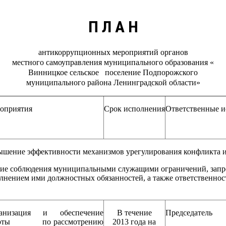
П Л А Н
антикоррупционных мероприятий органов
местного самоуправления муниципального образования «
Винницкое сельское поселение Подпорожского
муниципального района Ленинградской области»
оприятия
Срок исполнения
Ответственные и
шение эффективности механизмов урегулирования конфликта и
ние соблюдения муниципальными служащими ограничений, запр
олнением ими должностных обязанностей, а также ответственност
анизация и обеспечение
В течение
Председатель 
боты по рассмотрению
2013 года на