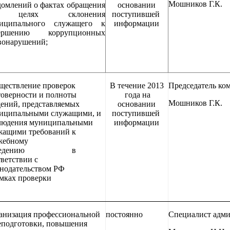
Мошников Г.К.
домлений о фактах обращения
основании
целях склонения
поступившей
иципального служащего к
информации
ершению коррупционных
вонарушений;
ществление проверок
В течение 2013
Председатель ко
товерности и полноты
года на
Мошников Г.К.
дений, представляемых
основании
иципальными служащими, и
поступившей
людения муниципальными
информации
жащими требований к
жебному
оведению в
ветствии с
конодательством РФ
амках проверки
анизация профессиональной
постоянно
Специалист адм
еподготовки, повышения