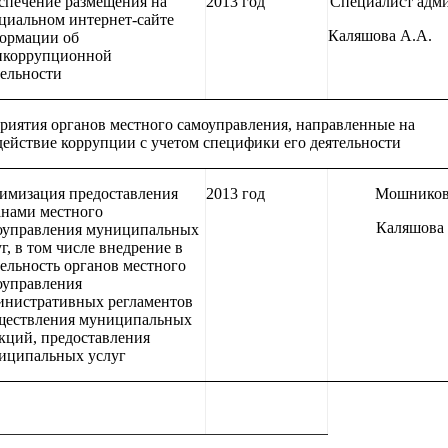
спечение размещения на
2013 год
Специалист адм
циальном интернет-сайте
Каляшова А.А.
ормации об
икоррупционной
тельности
риятия органов местного самоуправления, направленные на
ействие коррупции с учетом специфики его деятельности
имизация предоставления
2013 год
Мошников 
анами местного
Каляшова 
оуправления муниципальных
г, в том числе внедрение в
тельность органов местного
оуправления
инистративных регламентов
ществления муниципальных
кций, предоставления
иципальных услуг