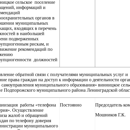
ницкое сельское поселение
ащений, информаций и
омендаций
воохранительных органов в
ошении муниципальных
жащих, входящих в перечень
жностей в наибольшей
пени подверженных
рупциогенным рискам, и
вижение рекомендаций по
жению
рупциогенности должностей
овление обратной связи с получателями муниципальных услуг и
ние права граждан на доступ к информации о деятельности орга
 самоуправления муниципального образования» винницкое сель
ие Подпорожского муниципального района Ленинградской облас
анизация работы «телефона
Постоянно
Председатель ко
ерия». Осуществление
Мошников Г.К.
лиза жалоб и обращений
ждан по телефону доверия
инистрации муниципального