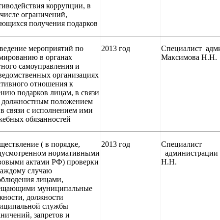
тиводействия коррупции, в
 числе ограничений,
ающихся получения подарков
ведение мероприятий по
2013 год
Специалист адм
мированию в органах
Максимова Н.Н.
тного самоуправления и
ведомственных организациях
ативного отношения к
ению подарков лицам, в связи
х должностным положением
 в связи с исполнением ими
жебных обязанностей
ществление ( в порядке,
2013 год
Специалист
дусмотренном нормативными
администрации
вовыми актами РФ) проверки
Н.Н.
каждому случаю
облюдения лицами,
ещающими муниципальные
жности, должности
иципальной службы
аничений, запретов и