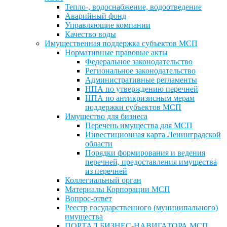
Тепло-, водоснабжение, водоотведение
Аварийный фонд
Управляющие компании
Качество воды
Имущественная поддержка субъектов МСП
Нормативные правовые акты
Федеральное законодательство
Региональное законодательство
Административные регламенты
НПА по утверждению перечней
НПА по антикризисным мерам
поддержки субъектов МСП
Имущество для бизнеса
Перечень имущества для МСП
Инвестиционная карта Ленинградской
области
Порядки формирования и ведения
перечней, предоставления имущества
из перечней
Коллегиальный орган
Материалы Корпорации МСП
Вопрос-ответ
Реестр государственного (муниципального)
имущества
ПОРТАЛ БИЗНЕС-НАВИГАТОРА МСП