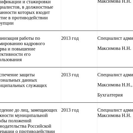
Максимова Н.Н.
лификации и стажировки
циалистов, в должностные
занности которых входит
стие в противодействии
рупции
анизация работы по
2013 год
Специалист адм
мированию кадрового
Максимова Н.Н.
ерва и повышение
ективности его
ользования
спечение защиты
2013 год
Специалист адм
сональных данных
Максимова Н.Н.,
иципальных служащих
Бухгалтерия
едение до лиц, замещающих
2013 год
Специалист адм
жности муниципальной
Максимова Н.Н.
жбы положений
онодательства Российской
ерации о противодействии