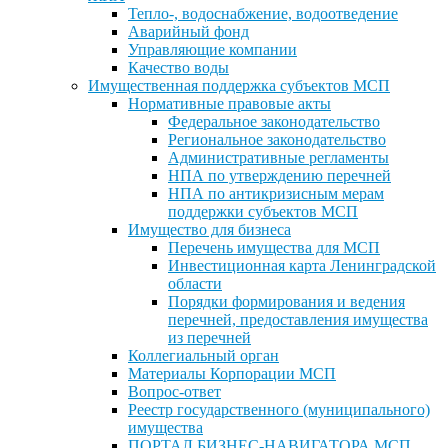
Тепло-, водоснабжение, водоотведение
Аварийный фонд
Управляющие компании
Качество воды
Имущественная поддержка субъектов МСП
Нормативные правовые акты
Федеральное законодательство
Региональное законодательство
Административные регламенты
НПА по утверждению перечней
НПА по антикризисным мерам
поддержки субъектов МСП
Имущество для бизнеса
Перечень имущества для МСП
Инвестиционная карта Ленинградской
области
Порядки формирования и ведения
перечней, предоставления имущества
из перечней
Коллегиальный орган
Материалы Корпорации МСП
Вопрос-ответ
Реестр государственного (муниципального)
имущества
ПОРТАЛ БИЗНЕС-НАВИГАТОРА МСП