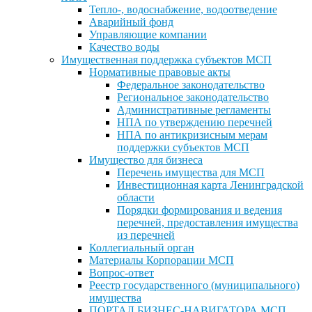
Тепло-, водоснабжение, водоотведение
Аварийный фонд
Управляющие компании
Качество воды
Имущественная поддержка субъектов МСП
Нормативные правовые акты
Федеральное законодательство
Региональное законодательство
Административные регламенты
НПА по утверждению перечней
НПА по антикризисным мерам
поддержки субъектов МСП
Имущество для бизнеса
Перечень имущества для МСП
Инвестиционная карта Ленинградской
области
Порядки формирования и ведения
перечней, предоставления имущества
из перечней
Коллегиальный орган
Материалы Корпорации МСП
Вопрос-ответ
Реестр государственного (муниципального)
имущества
ПОРТАЛ БИЗНЕС-НАВИГАТОРА МСП