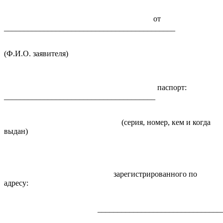
от
___________________________________________
(Ф.И.О. заявителя)
паспорт:
______________________________________
(серия, номер, кем и когда
выдан)
зарегистрированного по
адресу:
____________________________________