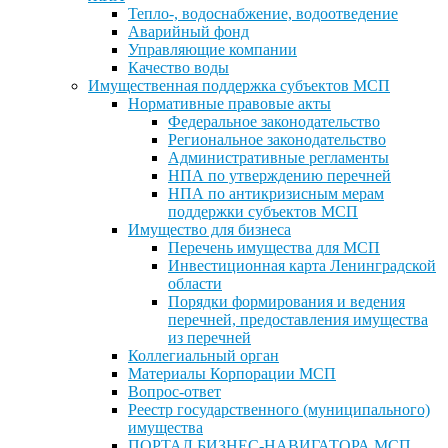
Тепло-, водоснабжение, водоотведение
Аварийный фонд
Управляющие компании
Качество воды
Имущественная поддержка субъектов МСП
Нормативные правовые акты
Федеральное законодательство
Региональное законодательство
Административные регламенты
НПА по утверждению перечней
НПА по антикризисным мерам
поддержки субъектов МСП
Имущество для бизнеса
Перечень имущества для МСП
Инвестиционная карта Ленинградской
области
Порядки формирования и ведения
перечней, предоставления имущества
из перечней
Коллегиальный орган
Материалы Корпорации МСП
Вопрос-ответ
Реестр государственного (муниципального)
имущества
ПОРТАЛ БИЗНЕС-НАВИГАТОРА МСП