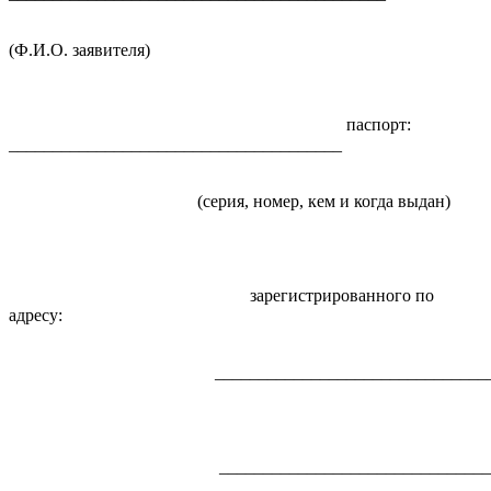
(Ф.И.О. заявителя)
паспорт:
______________________________________
(серия, номер, кем и когда выдан)
зарегистрированного по
адресу:
___________________________________
___________________________________