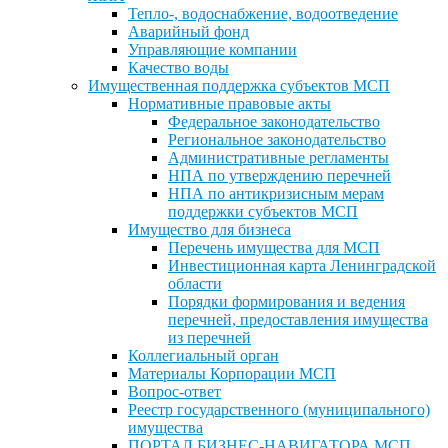
Тепло-, водоснабжение, водоотведение
Аварийный фонд
Управляющие компании
Качество воды
Имущественная поддержка субъектов МСП
Нормативные правовые акты
Федеральное законодательство
Региональное законодательство
Административные регламенты
НПА по утверждению перечней
НПА по антикризисным мерам
поддержки субъектов МСП
Имущество для бизнеса
Перечень имущества для МСП
Инвестиционная карта Ленинградской
области
Порядки формирования и ведения
перечней, предоставления имущества
из перечней
Коллегиальный орган
Материалы Корпорации МСП
Вопрос-ответ
Реестр государственного (муниципального)
имущества
ПОРТАЛ БИЗНЕС-НАВИГАТОРА МСП