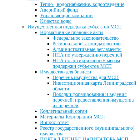
Тепло-, водоснабжение, водоотведение
Аварийный фонд
Управляющие компании
Качество воды
Имущественная поддержка субъектов МСП
Нормативные правовые акты
Федеральное законодательство
Региональное законодательство
Административные регламенты
НПА по утверждению перечней
НПА по антикризисным мерам
поддержки субъектов МСП
Имущество для бизнеса
Перечень имущества для МСП
Инвестиционная карта Ленинградской
области
Порядки формирования и ведения
перечней, предоставления имущества
из перечней
Коллегиальный орган
Материалы Корпорации МСП
Вопрос-ответ
Реестр государственного (муниципального)
имущества
ПОРТАЛ БИЗНЕС-НАВИГАТОРА МСП