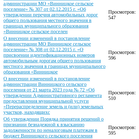
администрации МО «Винницкое сельское
поселение» № 307 от 02.12.2015 г. «Об
Просмотров:
утверждении перечня автомобильных дорог
547
общего пользования местного значения в
границах муниципального образования
«Винницкое сельское поселен
О внесении изменений в постановление
администрации МО Винницкое сельское
поселение» № 308 от 02.12.2015 г. «О
Просмотров:
присвоении идентификационных номеров
596
автомобильным дорогам общего пользования
местного значения в границах муниципального
образования «Винницкое
О внесении изменений в постановление
администрации Винницкого сельского
поселения от 21 марта 2023 года № 72 «Об
Просмотров:
утверждении Административного регламента
510
предоставления муниципальной услуги
«Перераспределение земель и (или) земельных
участков, находящихс
Об утверждении Порядка принятия решений о
признании безнадежной к взысканию
Просмотров:
задолженности по неналоговым платежам в
595
бюджет Винницкого сельского поселения