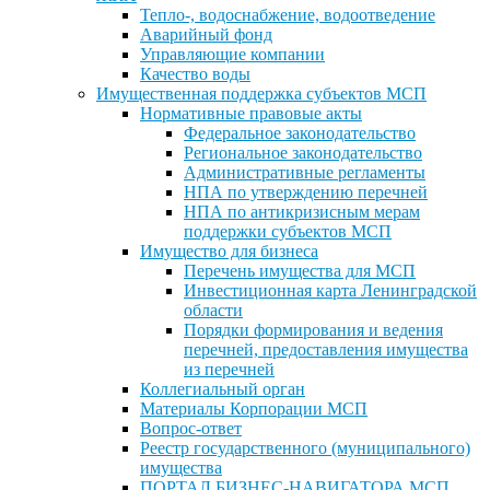
Тепло-, водоснабжение, водоотведение
Аварийный фонд
Управляющие компании
Качество воды
Имущественная поддержка субъектов МСП
Нормативные правовые акты
Федеральное законодательство
Региональное законодательство
Административные регламенты
НПА по утверждению перечней
НПА по антикризисным мерам
поддержки субъектов МСП
Имущество для бизнеса
Перечень имущества для МСП
Инвестиционная карта Ленинградской
области
Порядки формирования и ведения
перечней, предоставления имущества
из перечней
Коллегиальный орган
Материалы Корпорации МСП
Вопрос-ответ
Реестр государственного (муниципального)
имущества
ПОРТАЛ БИЗНЕС-НАВИГАТОРА МСП