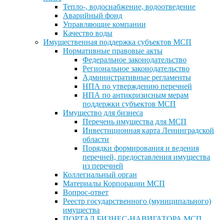
Тепло-, водоснабжение, водоотведение
Аварийный фонд
Управляющие компании
Качество воды
Имущественная поддержка субъектов МСП
Нормативные правовые акты
Федеральное законодательство
Региональное законодательство
Административные регламенты
НПА по утверждению перечней
НПА по антикризисным мерам
поддержки субъектов МСП
Имущество для бизнеса
Перечень имущества для МСП
Инвестиционная карта Ленинградской
области
Порядки формирования и ведения
перечней, предоставления имущества
из перечней
Коллегиальный орган
Материалы Корпорации МСП
Вопрос-ответ
Реестр государственного (муниципального)
имущества
ПОРТАЛ БИЗНЕС-НАВИГАТОРА МСП