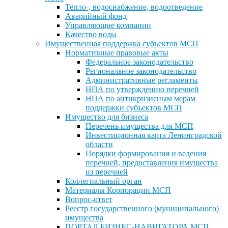
Тепло-, водоснабжение, водоотведение
Аварийный фонд
Управляющие компании
Качество воды
Имущественная поддержка субъектов МСП
Нормативные правовые акты
Федеральное законодательство
Региональное законодательство
Административные регламенты
НПА по утверждению перечней
НПА по антикризисным мерам
поддержки субъектов МСП
Имущество для бизнеса
Перечень имущества для МСП
Инвестиционная карта Ленинградской
области
Порядки формирования и ведения
перечней, предоставления имущества
из перечней
Коллегиальный орган
Материалы Корпорации МСП
Вопрос-ответ
Реестр государственного (муниципального)
имущества
ПОРТАЛ БИЗНЕС-НАВИГАТОРА МСП