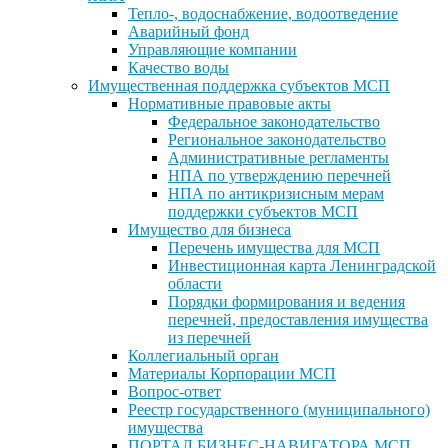
Тепло-, водоснабжение, водоотведение
Аварийный фонд
Управляющие компании
Качество воды
Имущественная поддержка субъектов МСП
Нормативные правовые акты
Федеральное законодательство
Региональное законодательство
Административные регламенты
НПА по утверждению перечней
НПА по антикризисным мерам
поддержки субъектов МСП
Имущество для бизнеса
Перечень имущества для МСП
Инвестиционная карта Ленинградской
области
Порядки формирования и ведения
перечней, предоставления имущества
из перечней
Коллегиальный орган
Материалы Корпорации МСП
Вопрос-ответ
Реестр государственного (муниципального)
имущества
ПОРТАЛ БИЗНЕС-НАВИГАТОРА МСП