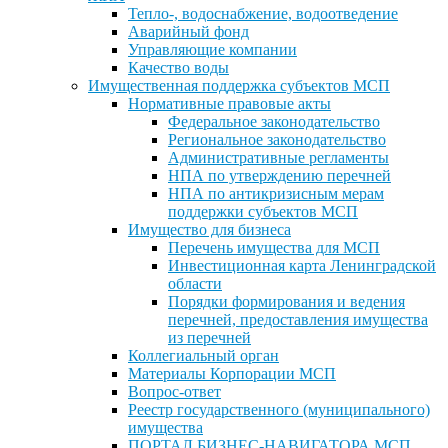
Тепло-, водоснабжение, водоотведение
Аварийный фонд
Управляющие компании
Качество воды
Имущественная поддержка субъектов МСП
Нормативные правовые акты
Федеральное законодательство
Региональное законодательство
Административные регламенты
НПА по утверждению перечней
НПА по антикризисным мерам
поддержки субъектов МСП
Имущество для бизнеса
Перечень имущества для МСП
Инвестиционная карта Ленинградской
области
Порядки формирования и ведения
перечней, предоставления имущества
из перечней
Коллегиальный орган
Материалы Корпорации МСП
Вопрос-ответ
Реестр государственного (муниципального)
имущества
ПОРТАЛ БИЗНЕС-НАВИГАТОРА МСП