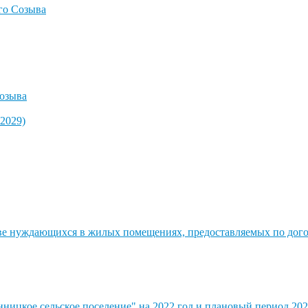
го Созыва
озыва
2029)
стве нуждающихся в жилых помещениях, предоставляемых по до
ицкое сельское поселение" на 2022 год и плановый период 202