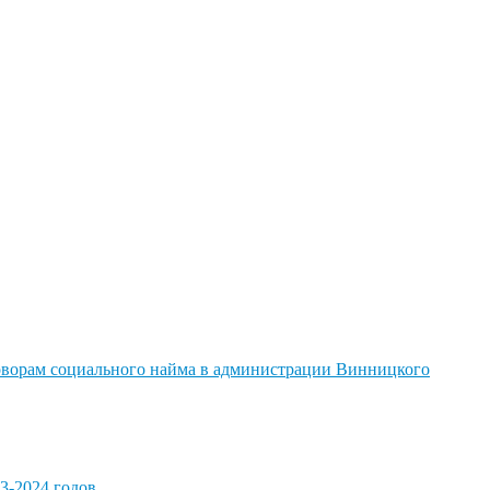
говорам социального найма в администрации Винницкого
3-2024 годов