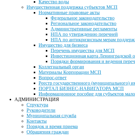
Качество воды
Имущественная поддержка субъектов МСП
Нормативные правовые акты
Федеральное законодательство
Региональное законодательство
Административные регламенты
НПА по утверждению перечней
НПА по антикризисным мерам поддерж
Имущество для бизнеса
Перечень имущества для МСП
Инвестиционная карта Ленинградской о
Порядки формирования и ведения переч
Коллегиальный орган
Материалы Корпорации МСП
Вопрос-ответ
Реестр государственного (муниципального) 
ПОРТАЛ БИЗНЕС-НАВИГАТОРА МСП
Информационное пособие для субъектов мало
АДМИНИСТРАЦИЯ
Структура
Руководители
Муниципальная служба
Контакты
Порядок и время приема
Обращения граждан