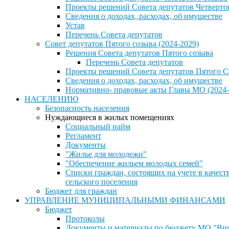
Проекты решений Совета депутатов Четверто
Сведения о доходах, расходах, об имуществе
Устав
Перечень Совета депутатов
Совет депутатов Пятого созыва (2024-2029)
Решения Совета депутатов Пятого созыва
Перечень Совета депутатов
Проекты решений Совета депутатов Пятого С
Сведения о доходах, расходах, об имуществе
Нормативно- правовые акты Главы МО (2024-
НАСЕЛЕНИЮ
Безопасность населения
Нуждающиеся в жилых помещениях
Социальный найм
Регламент
Документы
"Жилье для молодежи"
"Обеспечение жильем молодых семей"
Списки граждан, состоящих на учете в каче
сельского поселения
Бюджет для граждан
УПРАВЛЕНИЕ МУНИЦИПАЛЬНЫМИ ФИНАНСАМИ
Бюджет
Протоколы
Документы и материалы по бюджету МО "Винн