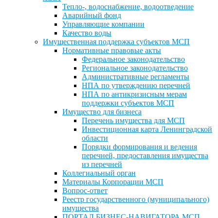
Тепло-, водоснабжение, водоотведение
Аварийный фонд
Управляющие компании
Качество воды
Имущественная поддержка субъектов МСП
Нормативные правовые акты
Федеральное законодательство
Региональное законодательство
Административные регламенты
НПА по утверждению перечней
НПА по антикризисным мерам
поддержки субъектов МСП
Имущество для бизнеса
Перечень имущества для МСП
Инвестиционная карта Ленинградской
области
Порядки формирования и ведения
перечней, предоставления имущества
из перечней
Коллегиальный орган
Материалы Корпорации МСП
Вопрос-ответ
Реестр государственного (муниципального)
имущества
ПОРТАЛ БИЗНЕС-НАВИГАТОРА МСП